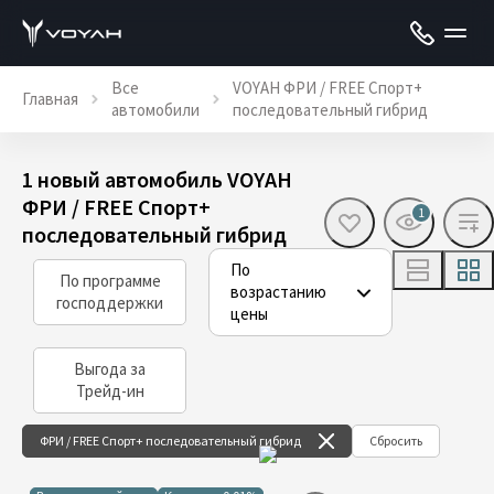
Все
VOYAH ФРИ / FREE Спорт+
Главная
автомобили
последовательный гибрид
1 новый автомобиль VOYAH
ФРИ / FREE Спорт+
1
последовательный гибрид
По
По программе
возрастанию
господдержки
цены
Выгода за
Трейд-ин
ФРИ / FREE Спорт+ последовательный гибрид
Сбросить