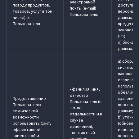
электронной
поводу продуктов,
доступ)
почты (e-mail)
товаров, услуг в том
персональ
Пользователя.
числе) от
данных в 
Пользователя
предусмо
законодат
РФ;
d) блокир
данных.
a) сбор, з
системати
накоплени
извлечени
использов
- фамилия, имя,
обезличив
отчество
Предоставление
хранение
Пользователя (в
Пользователю
персональ
т.ч. по
технической
данных;
отдельности и в
возможности
b) уточне
случае
использовать Сайт,
(обновлен
изменения);
эффективной
изменение
- контактный
клиентской и
персональ
телефон