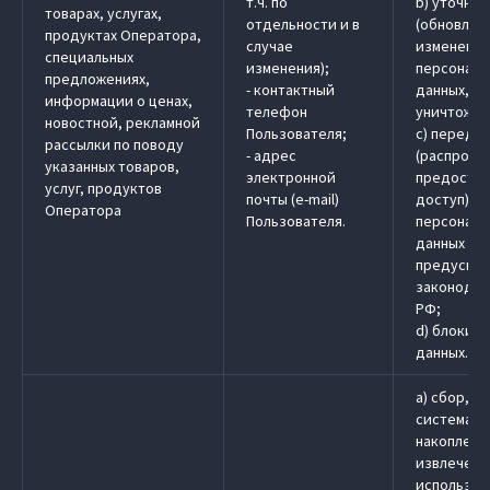
т.ч. по
b) уточне
товарах, услугах,
отдельности и в
(обновлен
продуктах Оператора,
случае
изменение
специальных
изменения);
персональ
предложениях,
- контактный
данных, у
информации о ценах,
телефон
уничтожен
новостной, рекламной
Пользователя;
c) передач
рассылки по поводу
- адрес
(распрост
указанных товаров,
электронной
предостав
услуг, продуктов
почты (e-mail)
доступ)
Оператора
Пользователя.
персональ
данных в 
предусмо
законодат
РФ;
d) блокир
данных.
a) сбор, з
системати
накоплени
извлечени
использов