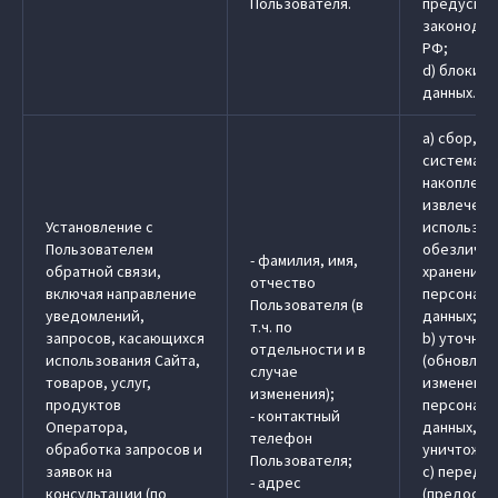
Пользователя.
предусмо
законодат
РФ;
d) блокир
данных.
a) сбор, з
системати
накоплени
извлечени
Установление с
использов
Пользователем
обезличив
- фамилия, имя,
обратной связи,
хранение
отчество
включая направление
персональ
Пользователя (в
уведомлений,
данных;
т.ч. по
запросов, касающихся
b) уточне
отдельности и в
использования Сайта,
(обновлен
случае
товаров, услуг,
изменение
изменения);
продуктов
персональ
- контактный
Оператора,
данных, у
телефон
обработка запросов и
уничтожен
Пользователя;
заявок на
c) передач
- адрес
консультации (по
(предоста