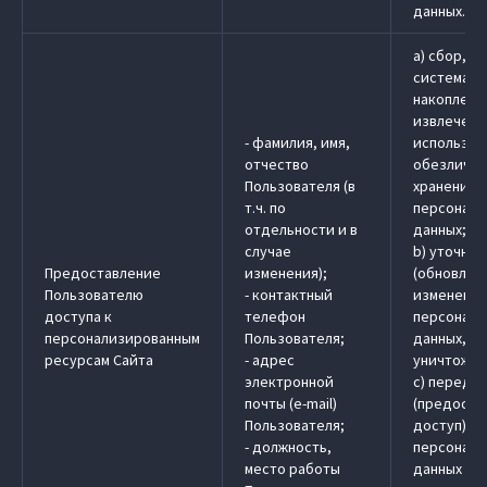
данных.
a) сбор, з
системати
накоплени
извлечени
- фамилия, имя,
использов
отчество
обезличив
Пользователя (в
хранение
т.ч. по
персональ
отдельности и в
данных;
случае
b) уточне
Предоставление
изменения);
(обновлен
Пользователю
- контактный
изменение
доступа к
телефон
персональ
персонализированным
Пользователя;
данных, у
ресурсам Сайта
- адрес
уничтожен
электронной
c) передач
почты (e-mail)
(предоста
Пользователя;
доступ)
- должность,
персональ
место работы
данных в 