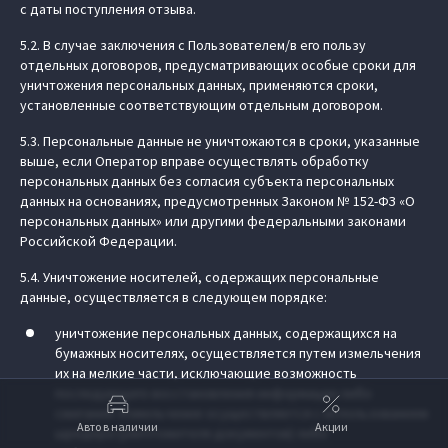
с даты поступления отзыва.
5.2. В случае заключения с Пользователем/в его пользу
отдельных договоров, предусматривающих особые сроки для
уничтожения персональных данных, применяются сроки,
установленные соответствующим отдельным договором.
5.3. Персональные данные не уничтожаются в сроки, указанные
выше, если Оператор вправе осуществлять обработку
персональных данных без согласия субъекта персональных
данных на основаниях, предусмотренных Законом № 152-ФЗ «О
персональных данных» или другими федеральными законами
Российской Федерации.
5.4. Уничтожение носителей, содержащих персональные
данные, осуществляется в следующем порядке:
уничтожение персональных данных, содержащихся на
бумажных носителях, осуществляется путем измельчения
их на мелкие части, исключающие возможность
последующего восстановления информации либо
сжигания. Измельчение осуществляется с использованием
Авто в наличии
Акции
шредера (уничтожителя документов) либо