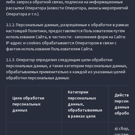
либо запроса обратной связи, подписки на информационные
рассылки Оператора (новости Оператора, анонсы мероприятий
Оператора и т.п.).
2.1.2. Персональные данные, разрешённые к обработке в рамках
настоящей Политики, предоставляются Пользователем путём
использования Сайта, в частности - заполнения форм на Сайте.
IP-адрес и cookies обрабатываются Оператором в связи с
фактом использования Пользователем Сайта.
2.1.3. Оператор определил следующие цели обработки
персональных данных, а также категории персональных данных,
обрабатываемых применительно к каждой из указанных целей
обработки персональных данных:
Категории
Действия 
Цели обработки
персональных
персонал
персональных
данных,
данными 
данных
обрабатываемые
обработк
в рамках цели
a) сбор, з
системати