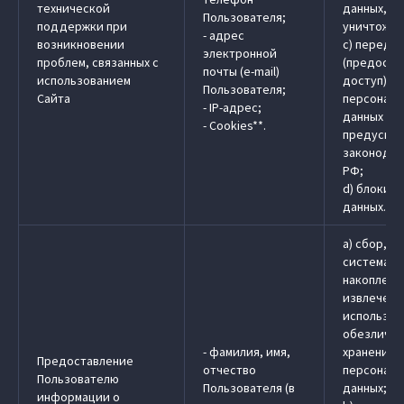
технической
данных, у
Пользователя;
поддержки при
уничтожен
- адрес
возникновении
c) передач
электронной
проблем, связанных с
(предоста
почты (e-mail)
использованием
доступ)
Пользователя;
Сайта
персональ
- IP-адрес;
данных в 
- Cookies**.
предусмо
законодат
РФ;
d) блокир
данных.
a) сбор, з
системати
накоплени
извлечени
использов
обезличив
- фамилия, имя,
хранение
Предоставление
отчество
персональ
Пользователю
Пользователя (в
данных;
информации о