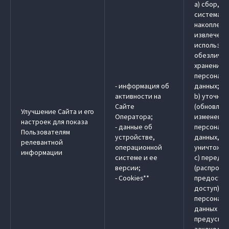
a) сбор, з
системати
накоплени
извлечени
использов
обезличив
хранение
персональ
- информация об
данных;
активности на
b) уточне
Сайте
(обновлен
Улучшение Сайта и его
Оператора;
изменение
настроек для показа
- данные об
персональ
Пользователям
устройстве,
данных, у
релевантной
операционной
уничтожен
информации
системе и ее
c) передач
версии;
(распрост
- Cookies**
предостав
доступ)
персональ
данных в 
предусмо