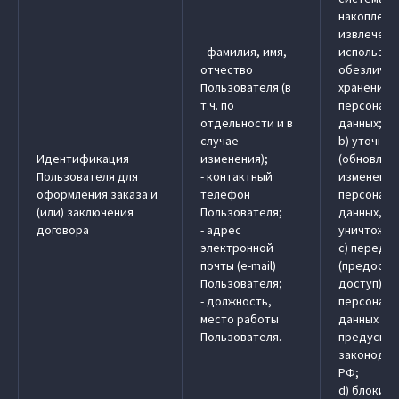
накоплени
извлечени
- фамилия, имя,
использов
отчество
обезличив
Пользователя (в
хранение
т.ч. по
персональ
отдельности и в
данных;
случае
b) уточне
Идентификация
изменения);
(обновлен
Пользователя для
- контактный
изменение
оформления заказа и
телефон
персональ
(или) заключения
Пользователя;
данных, у
договора
- адрес
уничтожен
электронной
c) передач
почты (e-mail)
(предоста
Пользователя;
доступ)
- должность,
персональ
место работы
данных в 
Пользователя.
предусмо
законодат
РФ;
d) блокир