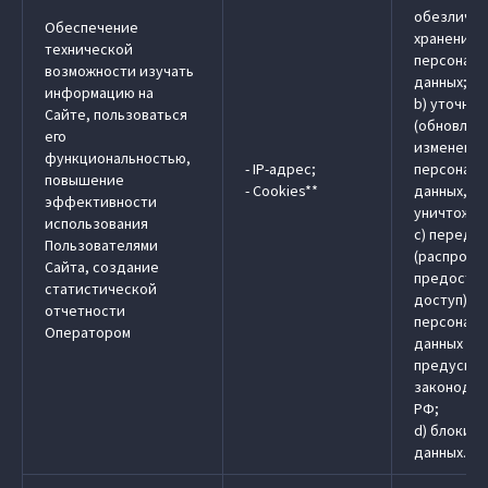
обезличив
Обеспечение
хранение
технической
персональ
возможности изучать
данных;
информацию на
b) уточне
Сайте, пользоваться
(обновлен
его
изменение
функциональностью,
- IP-адрес;
персональ
повышение
- Cookies**
данных, у
эффективности
уничтожен
использования
c) передач
Пользователями
(распрост
Сайта, создание
предостав
статистической
доступ)
отчетности
персональ
Оператором
данных в 
предусмо
законодат
РФ;
d) блокир
данных.