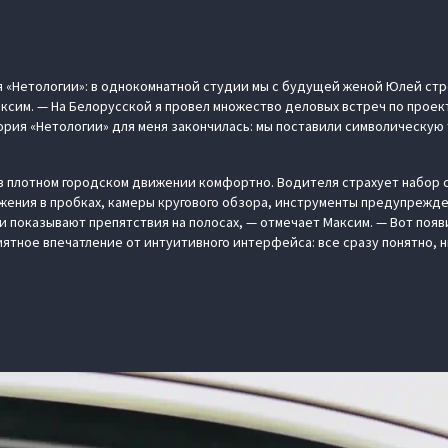
я «Нетологии»: в однокомнатной студии мы с будущей женой Юлей ст
ксим. — На Белорусской я провел множество деловых встреч по проекту
рия «Нетологии» для меня закончилась: мы поставили символическую 
N в плотном городском движении комфортно. Водителя страхует набор 
жения в пробках, камеры кругового обзора, инструменты предупрежден
и показывают препятствия на полосах, — отмечает Максим. — Вот появ
ятное впечатление от интуитивного интерфейса: все сразу понятно, н