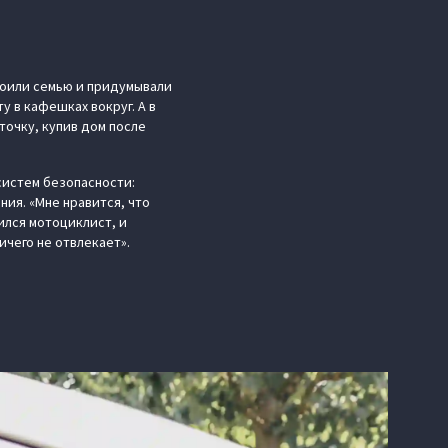
роили семью и придумывали
 в кафешках вокруг. А в
точку, купив дом после
систем безопасности:
ия. «Мне нравится, что
ился мотоциклист, и
ичего не отвлекает».