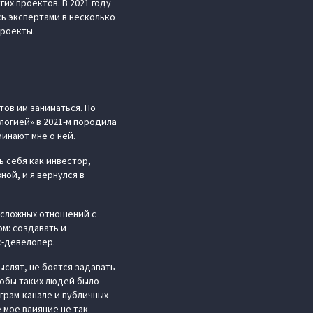
их проектов. В 2021 году
ь экспертами в несколько
проекты.
тов им заниматься. Но
логией» в 2021-м породила
минают мне о ней.
ь себя как инвестор,
ной, и я вернулся в
 сложных отношений с
м: создавать и
с-девелопер.
слят, не боятся задавать
тобы таких людей было
грам-канале и публичных
 мое влияние не так