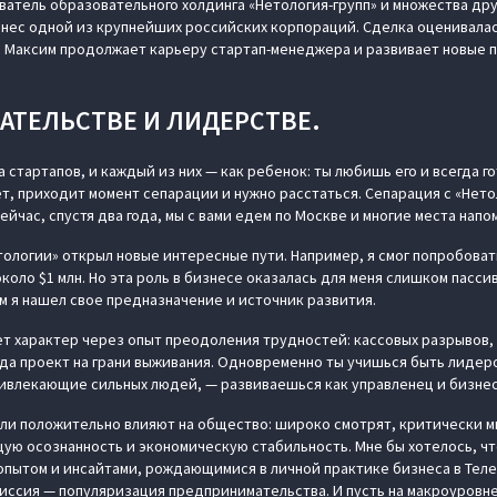
атель образовательного холдинга «Нетология-групп» и множества друг
нес одной из крупнейших российских корпораций. Сделка оценивалас
 Максим продолжает карьеру стартап-менеджера и развивает новые 
АТЕЛЬСТВЕ И ЛИДЕРСТВЕ.
 стартапов, и каждый из них — как ребенок: ты любишь его и всегда го
, приходит момент сепарации и нужно расстаться. Сепарация с «Нето
ейчас, спустя два года, мы с вами едем по Москве и многие места напо
тологии» открыл новые интересные пути. Например, я смог попробоват
коло $1 млн. Но эта роль в бизнесе оказалась для меня слишком пассив
м я нашел свое предназначение и источник развития.
т характер через опыт преодоления трудностей: кассовых разрывов,
гда проект на грани выживания. Одновременно ты учишься быть лидеро
ивлекающие сильных людей, — развиваешься как управленец и бизне
ли положительно влияют на общество: широко смотрят, критически мы
ую осознанность и экономическую стабильность. Мне бы хотелось, ч
опытом и инсайтами, рождающимися в личной практике бизнеса в Теле
миссия — популяризация предпринимательства. И пусть на макроуровне