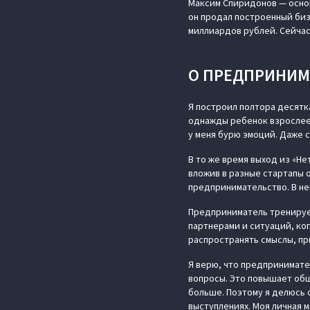
Максим Спиридонов — основ
он продал построенный биз
миллиардов рублей. Сейчас
О ПРЕДПРИНИМ
Я построил полтора десятка
однажды ребенок взрослеет
у меня бурю эмоций. Даже с
В то же время выход из «Не
вложив в разные стартапы о
предпринимательство. В не
Предприниматель тренируе
партнерами и ситуаций, ко
распространять смыслы, пр
Я верю, что предпринимате
вопросы. Это повышает общ
больше. Поэтому я делюсь 
выступлениях. Моя личная 