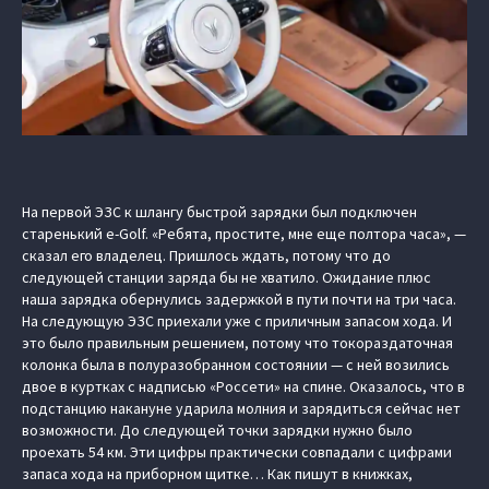
На первой ЭЗС к шлангу быстрой зарядки был подключен
старенький e-Golf. «Ребята, простите, мне еще полтора часа», —
сказал его владелец. Пришлось ждать, потому что до
следующей станции заряда бы не хватило. Ожидание плюс
наша зарядка обернулись задержкой в пути почти на три часа.
На следующую ЭЗС приехали уже с приличным запасом хода. И
это было правильным решением, потому что токораздаточная
колонка была в полуразобранном состоянии — с ней возились
двое в куртках с надписью «Россети» на спине. Оказалось, что в
подстанцию накануне ударила молния и зарядиться сейчас нет
возможности. До следующей точки зарядки нужно было
проехать 54 км. Эти цифры практически совпадали с цифрами
запаса хода на приборном щитке… Как пишут в книжках,