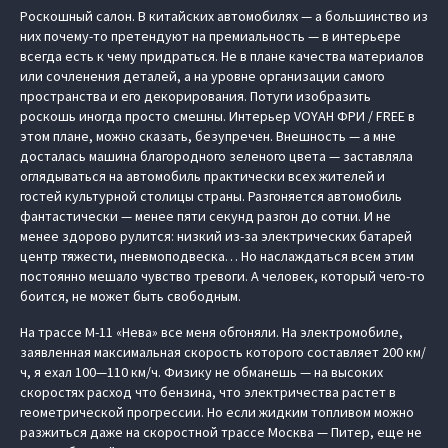
Роскошный салон. В китайских автомобилях — а большинство из
них почему-то претендуют на премиальность — в интерьере
всегда есть к чему придраться. Не в плане качества материалов
или сочленения деталей, а на уровне организации самого
пространства и его декорирования. Потуги изобразить
роскошь иногда просто смешны. Интерьер
VOYAH ФРИ / FREE
в
этом плане, можно сказать, безупречен. Внешность — а мне
досталась машина благородного зеленого цвета — заставляла
оглядываться на автомобиль практически всех жителей и
гостей культурной столицы страны. Разгоняется автомобиль
фантастически — менее пяти секунд разгон до сотни. И не
менее здорово рулится: низкий из-за электрических батарей
центр тяжести, пневмоподвеска… Но наслаждаться всем этим
постоянно мешало чувство тревоги. А человек, который чего-то
боится, не может быть свободным.
На трассе М-11 «Нева» все меня обгоняли. На электромобиле,
заявленная максимальная скорость которого составляет 200 км/
ч, я ехал 100—110 км/ч. Физику не обманешь — на высоких
скоростях расход что бензина, что электричества растет в
геометрической прогрессии. Но если жидким топливом можно
разжиться даже на скоростной трассе Москва — Питер, еще не