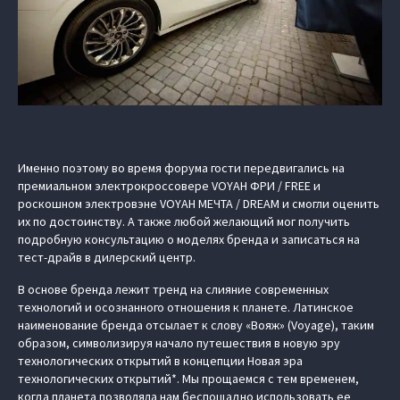
Именно поэтому во время форума гости передвигались на
премиальном электрокроссовере VOYAH ФРИ / FREE и
роскошном электровэне VOYAH МЕЧТА / DREAM и смогли оценить
их по достоинству. А также любой желающий мог получить
подробную консультацию о моделях бренда и записаться на
тест-драйв в дилерский центр.
В основе бренда лежит тренд на слияние современных
технологий и осознанного отношения к планете. Латинское
наименование бренда отсылает к слову «Вояж» (Voyage), таким
образом, символизируя начало путешествия в новую эру
технологических открытий в концепции Новая эра
технологических открытий*. Мы прощаемся с тем временем,
когда планета позволяла нам беспощадно использовать ее