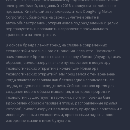
электромобилей, созданный в 2018 с фокусом на глобальные
продажи. Китайский автопроизводитель DongFeng Motor
Corporation, базируясь на своем 53-летнем опыте в
автомобилестроении, открыл новое подразделение с целью
перезапустить и возглавить направление премиального
транспорта на электротяге.
В основе бренда лежит тренд на слияние современных
технологий и осознанного отношения к планете. Латинское
наименование бренда отсылает к слову «Вояж» (Voyage), таким
образом, символизируя начало путешествия в новую эру
технологических открытий в концепции Новая эра
технологических открытий*. Мы прощаемся с тем временем,
когда планета позволяла нам беспощадно использовать ее
недра, не думая о последствиях. Сейчас настало время для
создания нового образа мышления, в котором природа и
технологии существуют в гармонии. Логотип бренда был
вдохновлен образом парящей птицы, расправленные крылья
которой, символизируют великую силу природы в сочетании с
инновационными технологиями, призванными задать новое
измерение жизни в мире будущего.