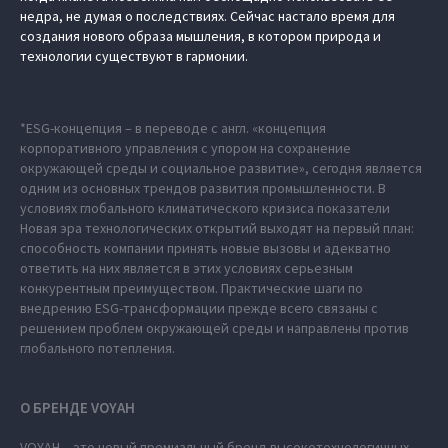
недра, не думая о последствиях. Сейчас настало время для
создания нового образа мышления, в котором природа и
технологии существуют в гармонии.
*ESG-концепция – в переводе с англ. «концепция
корпоративного управления с упором на сохранение
окружающей среды и социальное развитие», сегодня является
одним из основных трендов развития промышленности. В
условиях глобального климатического кризиса показатели
Новая эра технологических открытий выходят на первый план:
способность компании принять новые вызовы и адекватно
ответить на них является в этих условиях серьезным
конкурентным преимуществом. Практические шаги по
внедрению ESG-трансформации прежде всего связаны с
решением проблем окружающей среды и направлены против
глобального потепления.
О БРЕНДЕ VOYAH
VOYAH – это новый премиальный бренд высокотехнологичных