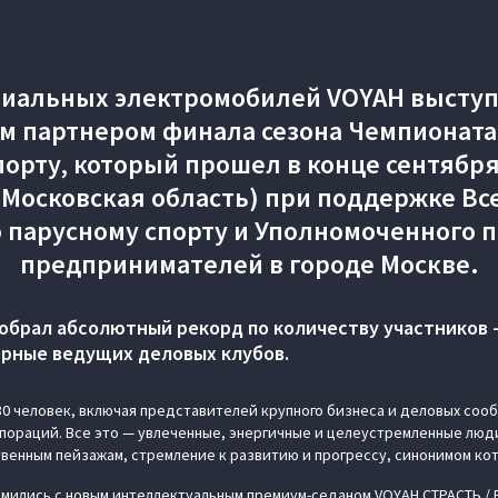
иальных электромобилей VOYAH высту
 партнером финала сезона Чемпионата
орту, который прошел в конце сентября 
 (Московская область) при поддержке Вс
 парусному спорту и Уполномоченного п
предпринимателей в городе Москве.
собрал абсолютный рекорд по количеству участников –
рные ведущих деловых клубов.
0 человек, включая представителей крупного бизнеса и деловых сооб
пораций. Все это — увлеченные, энергичные и целеустремленные люд
твенным пейзажам, стремление к развитию и прогрессу, синонимом ко
мились с новым интеллектуальным премиум-седаном VOYAH СТРАСТЬ / 