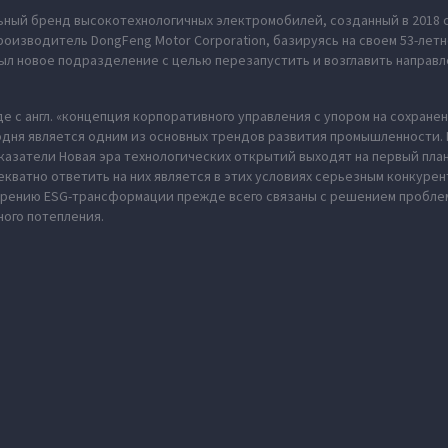
ьный бренд высокотехнологичных электромобилей, созданный в 2018 
оизводитель DongFeng Motor Corporation, базируясь на своем 53-летн
л новое подразделение с целью перезапустить и возглавить направл
де с англ. «концепция корпоративного управления с упором на сохран
одня является одним из основных трендов развития промышленности. В
казатели Новая эра технологических открытий выходят на первый пла
екватно ответить на них является в этих условиях серьезным конкуре
дрению ESG-трансформации прежде всего связаны с решением пробл
ного потепления.