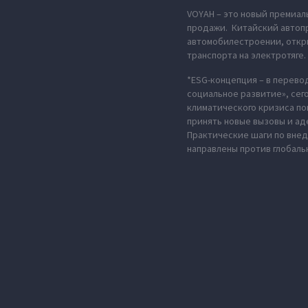
VOYAH – это новый премиал
продажи. Китайский автопр
автомобилестроении, откры
транспорта на электротяге.
*ESG-концепция – в перево
социальное развитие», сег
климатического кризиса по
принять новые вызовы и ад
Практические шаги по вне
направлены против глобаль