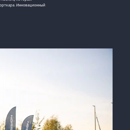
порткара. Инновационный