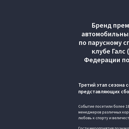
Бренд прем
автомобильным
по парусному сп
клубе Галс
Федерации по
Третий этап сезона 
представляющих сбо
Событие посетили более 18
менеджеров различных кор
любовь к спорту и величес
Гости мероприятия познако