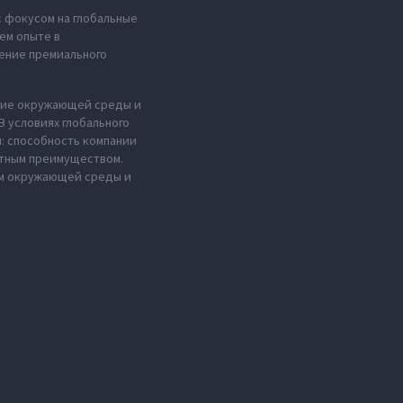
с фокусом на глобальные
ем опыте в
ение премиального
ение окружающей среды и
 условиях глобального
н: способность компании
нтным преимуществом.
ем окружающей среды и