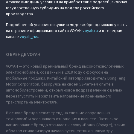
а также выгодным условиям на приобретение моделей, включая
государственную субсидию на модели российского
производства.
Подробнее об условия покупки и моделях бренда можно узнать
на странице официального сайта VOYAH
voyah.ru
и в телеграм-
канале
voyah_rus
.
О БРЕНДЕ VOYAH
VOYAH — это новый премиальный бренд высокотехнологичных
электромобилей, созданный в 2018 году с фокусом на
глобальные продажи. Китайский автопроизводитель DongFeng
Motor Corporation, базируясь на своем 53-летнем опыте в
автомобилестроении, открыл новое подразделение с целью
перезапустить и возглавить направление премиального
транспорта на электротяге.
В основе бренда лежит тренд на слияние современных
технологий и осознанного отношения к планете. Латинское
наименование бренда отсылает к слову «Вояж» (Voyage), таким
образом символизируя начало путешествия в новую эру