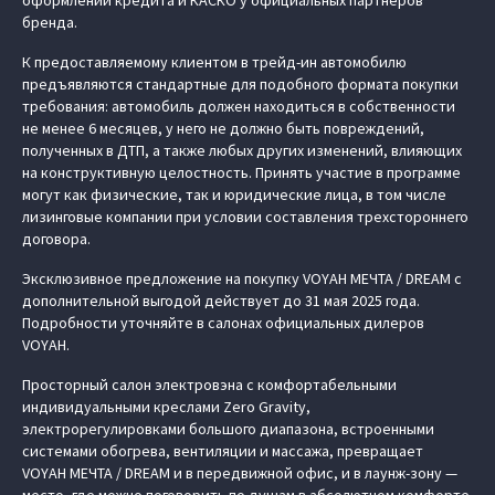
оформлении кредита и КАСКО у официальных партнеров
бренда.
К предоставляемому клиентом в трейд-ин автомобилю
предъявляются стандартные для подобного формата покупки
требования: автомобиль должен находиться в собственности
не менее 6 месяцев, у него не должно быть повреждений,
полученных в ДТП, а также любых других изменений, влияющих
на конструктивную целостность. Принять участие в программе
могут как физические, так и юридические лица, в том числе
лизинговые компании при условии составления трехстороннего
договора.
Эксклюзивное предложение на покупку VOYAH МЕЧТА / DREAM с
дополнительной выгодой действует до 31 мая 2025 года.
Подробности уточняйте в салонах официальных дилеров
VOYAH.
Просторный салон электровэна с комфортабельными
индивидуальными креслами Zero Gravity,
электрорегулировками большого диапазона, встроенными
системами обогрева, вентиляции и массажа, превращает
VOYAH МЕЧТА / DREAM и в передвижной офис, и в лаунж-зону —