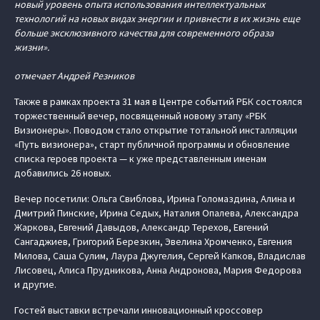
новый уровень опыта использования интеллектуальных
технологий на новых видах энергии и привнести в их жизнь еще
больше эксклюзивного качества для современного образа
жизни».
отмечает Андрей Резников
Также в рамках проекта 31 мая в Центре событий РБК состоялся
торжественный вечер, посвященный новому этапу «РБК
Визионеры». Поводом стало открытие тотальной инсталляции
«Путь визионера», старт публичной программы и обновление
списка героев проекта — к уже представленным именам
добавились 26 новых.
Вечер посетили: Ольга Свиблова, Ирина Голомаздина, Алина и
Дмитрий Пинские, Ирина Седых, Наталия Опалева, Александра
Жаркова, Евгений Давыдов, Александр Терехов, Евгений
Сангаджиев, Григорий Березкин, Эвелина Хромченко, Евгения
Милова, Саша Сулим, Лаура Джугелия, Сергей Капков, Владислав
Лисовец, Алиса Прудникова, Анна Андронова, Мария Федорова
и другие.
Гостей выставки встречали инновационный кроссовер