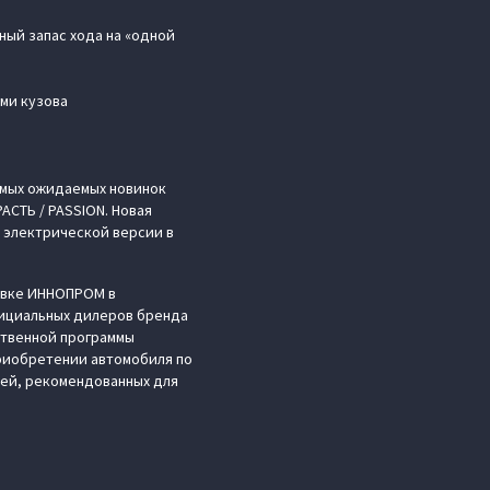
ный запас хода на «одной
ми кузова
амых ожидаемых новинок
АСТЬ / PASSION. Новая
 электрической версии в
авке ИННОПРОМ в
фициальных дилеров бренда
ственной программы
приобретении автомобиля по
лей, рекомендованных для