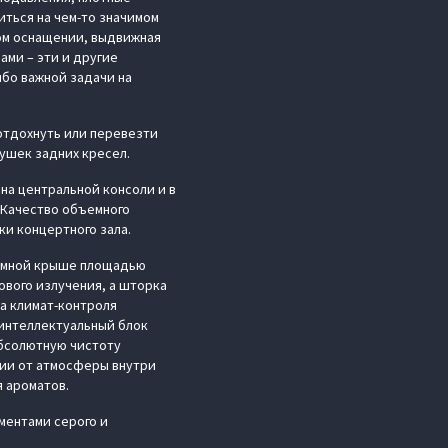
ться на чем-то значимом
ном оснащении, выдвижная
ами – эти и другие
ибо важной задачи на
отдохнуть или перевезти
ушек задних кресел.
на центральной консоли и в
 Качество объемного
ки концертного зала.
рамной крыше площадью
ового излучения, а шторка
а климат-контроля
 интеллектуальный блок
абсолютную чистоту
ции от атмосферы внутри
 ароматов.
ментами серого и