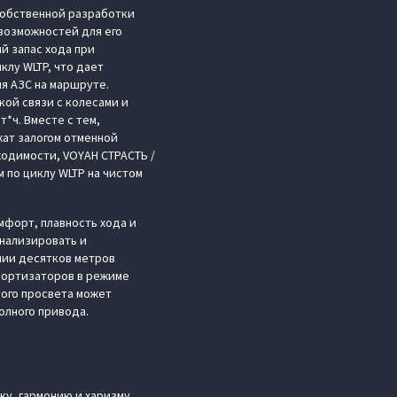
собственной разработки
 возможностей для его
й запас хода при
клу WLTP, что дает
я АЗС на маршруте.
ой связи с колесами и
*ч. Вместе с тем,
жат залогом отменной
бходимости, VOYAH СТРАСТЬ /
 по циклу WLTP на чистом
мфорт, плавность хода и
анализировать и
нии десятков метров
мортизаторов в режиме
ного просвета может
олного привода.
ку, гармонию и харизму.