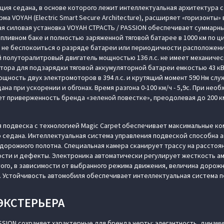
ия седана, в основе которого лежит интеллектуальная архитектура 
а VOYAH (Electric Smart Secure Architecture), расширяет «горизонты»
я силовая установка VOYAH СТРАСТЬ / PASSION обеспечивает суммарны
ливном баке и полностью заряженной тяговой батарее в 1000 км по ци
 не беспокоиться о разряде батареи или периодичности расположени
полуторалитровый двигатель мощностью 136 л.с. не имеет механическ
тора для подзарядки тяговой аккумуляторной батареи емкостью 43 кВт
щность двух электромоторов в 394 л.с. и крутящий момент 590 Нм слу
на при ускорении и обгонах. Время разгона 0-100 км/ч - 5,9с. При нео
т приверженность бренда «зеленой повестке», преодолевая до 200 км
 подвеска с технологией Magic Carpet обеспечивает максимальные ко
 седана. Интеллектуальная система управления подвеской способна 
дорожного полотна. Специальная камера сканирует трассу на расстоя
ости и дефекты. Электроника автоматически регулирует жесткость а
того, в зависимости от выбранного режима движения, величина дорож
м. Устойчивость автомобиля обеспечивает интеллектуальная система п
ЭКСТЕРЬЕРА
SSION сохраняет характерные для бренда черты: элегантность, динами