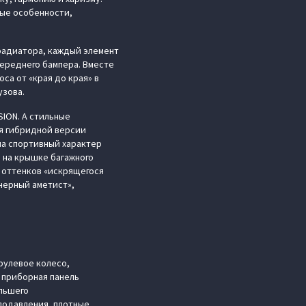
мые особенности,
радиатора, каждый элемент
переднего бампера. Вместе
а от «края до края» в
узова.
ION. А стильные
я гибридной версии
на спортивный характер
 на крышке багажного
х оттенков «искрящегося
«черный аметист»,
рулевое колесо,
 приборная панель
льшего
оподавления, плотные