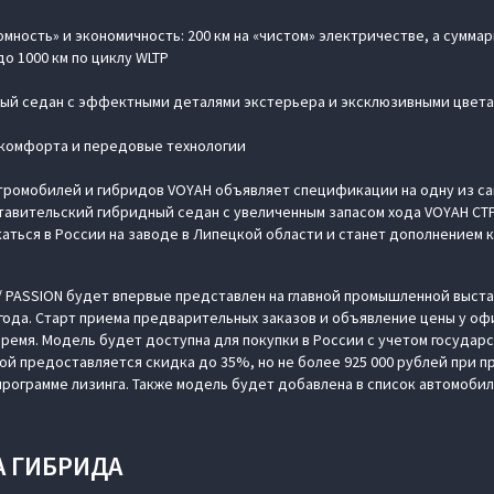
мность» и экономичность: 200 км на «чистом» электричестве, а суммар
о 1000 км по циклу WLTP
ый седан с эффектными деталями экстерьера и эксклюзивными цвета
комфорта и передовые технологии
тромобилей и гибридов VOYAH объявляет спецификации на одну из с
ставительский гибридный седан с увеличенным запасом хода VOYAH СТР
ться в России на заводе в Липецкой области и станет дополнением к
/ PASSION будет впервые представлен на главной промышленной выст
 года. Старт приема предварительных заказов и объявление цены у о
ремя. Модель будет доступна для покупки в России с учетом государ
ой предоставляется скидка до 35%, но не более 925 000 рублей при 
программе лизинга. Также модель будет добавлена в список автомоби
 ГИБРИДА