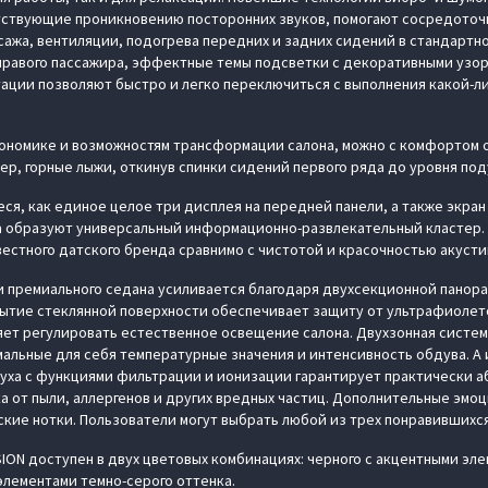
тствующие проникновению посторонних звуков, помогают сосредоточи
сажа, вентиляции, подогрева передних и задних сидений в стандарт
 правого пассажира, эффектные темы подсветки с декоративными узор
ации позволяют быстро и легко переключиться с выполнения какой-л
гономике и возможностям трансформации салона, можно с комфортом 
ер, горные лыжи, откинув спинки сидений первого ряда до уровня под
я, как единое целое три дисплея на передней панели, а также экран 
а образуют универсальный информационно-развлекательный кластер.
естного датского бренда сравнимо с чистотой и красочностью акусти
 премиального седана усиливается благодаря двухсекционной пано
крытие стеклянной поверхности обеспечивает защиту от ультрафиолет
ет регулировать естественное освещение салона. Двухзонная систем
альные для себя температурные значения и интенсивность обдува. А
уха с функциями фильтрации и ионизации гарантирует практически 
а от пыли, аллергенов и других вредных частиц. Дополнительные эмо
кие нотки. Пользователи могут выбрать любой из трех понравившихся
SION доступен в двух цветовых комбинациях: черного с акцентными эле
элементами темно-серого оттенка.