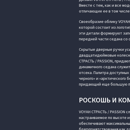
Вместе с тем, как и все м
отличающие ее в том числе
Своеобразие облику VOYAH
которой состоит из логоти
эти детали формируют зап
передней части седана со 
Скрытые дверные ручки уси
двадцатидюймовые колесны
СТРАСТЬ / PASSION, придаю
динамичного седана служит
отсека. Палитра доступных
черного» и «арктического 
придающий еще большую пр
РОСКОШЬ И КО
VOYAH СТРАСТЬ / PASSION с
настраиваемое по высоте и
обеспечивают максимальны
благоприятствования как д