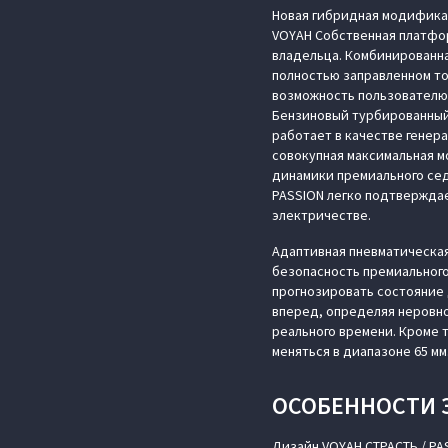
Новая гибридная модификац
VOYAH Cобственная платформ
владельца. Комбинированна
полностью заправленном топ
возможность пользователю
Бензиновый турбированный 
работает в качестве генера
совокупная максимальная мо
динамики премиального седа
PASSION легко подтверждае
электричестве.
Адаптивная пневматическая
безопасность премиального
прогнозировать состояние 
вперед, определяя неровн
реального времени. Кроме 
меняться в диапазоне 65 м
ОСОБЕННОСТИ 
Дизайн VOYAH СТРАСТЬ / PA