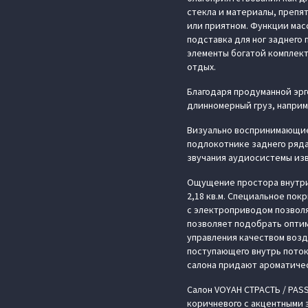
стекла и материалы, препя
или приятном. Функции мас
подставка для ног заднего
элементы богатой комплект
отдых.
Благодаря продуманной эр
длинномерный груз, наприм
Визуально воспринимающиес
подлокотнике заднего ряд
звучания аудиосистемы изв
Ощущение простора внутри
2,18 кв.м. Специальное по
с электроприводом позволя
позволяет подобрать оптим
управления качеством возд
поступающего внутрь поток
салона придают ароматичес
Салон VOYAH СТРАСТЬ / PAS
коричневого с акцентными 