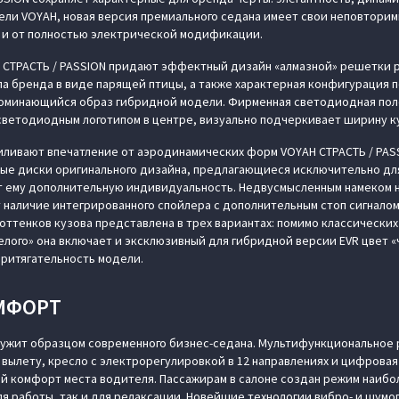
одели VOYAH, новая версия премиального седана имеет свои неповтори
 и от полностью электрической модификации.
 СТРАСТЬ / PASSION придают эффектный дизайн «алмазной» решетки 
па бренда в виде парящей птицы, а также характерная конфигурация 
оминающийся образ гибридной модели. Фирменная светодиодная полос
светодиодным логотипом в центре, визуально подчеркивает ширину к
ливают впечатление от аэродинамических форм VOYAH СТРАСТЬ / PASS
е диски оригинального дизайна, предлагающиеся исключительно дл
т ему дополнительную индивидуальность. Недвусмысленным намеком 
 наличие интегрированного спойлера с дополнительным стоп сигналом
 оттенков кузова представлена в трех вариантах: помимо классически
белого» она включает и эксклюзивный для гибридной версии EVR цвет 
итягательность модели.
МФОРТ
лужит образцом современного бизнес-седана. Мультифункциональное 
 вылету, кресло с электрорегулировкой в 12 направлениях и цифровая
й комфорт места водителя. Пассажирам в салоне создан режим наибо
ля работы, так и для релаксации. Новейшие технологии вибро- и шум