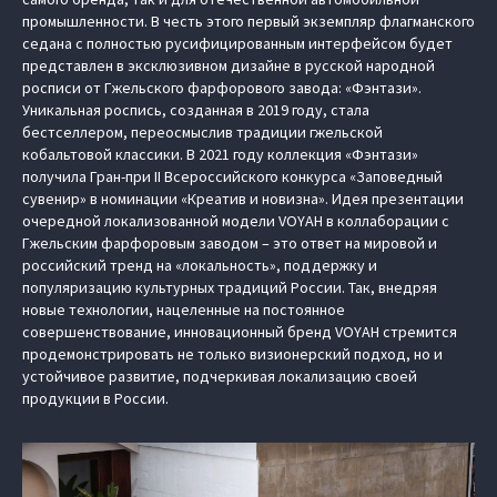
промышленности. В честь этого первый экземпляр флагманского
седана с полностью русифицированным интерфейсом будет
представлен в эксклюзивном дизайне в русской народной
росписи от Гжельского фарфорового завода: «Фэнтази».
Уникальная роспись, созданная в 2019 году, стала
бестселлером, переосмыслив традиции гжельской
кобальтовой классики. В 2021 году коллекция «Фэнтази»
получила Гран-при II Всероссийского конкурса «Заповедный
сувенир» в номинации «Креатив и новизна». Идея презентации
очередной локализованной модели VOYAH в коллаборации с
Гжельским фарфоровым заводом – это ответ на мировой и
российский тренд на «локальность», поддержку и
популяризацию культурных традиций России. Так, внедряя
новые технологии, нацеленные на постоянное
совершенствование, инновационный бренд VOYAH стремится
продемонстрировать не только визионерский подход, но и
устойчивое развитие, подчеркивая локализацию своей
продукции в России.