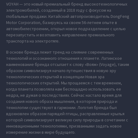
VOYAH — это новый премиальный бренд высокотехнологичных
электромобилей, созданный в 2018 году с фокусом на
глобальные продажи. Китайский автопроизводитель DongFeng
Motor Corporation, базируясь на своем 56-летнем опыте в
автомобилестроении, открыл новое подразделение с целью
перезапустить и возглавить направление премиального
транспорта на электротяге.
В основе бренда лежит тренд на слияние современных
технологий и осознанного отношения к планете. Латинское
наименование бренда отсылает к слову «Вояж» (Voyage), таким
образом символизируя начало путешествия в новую эру
технологических открытий в концепции Новая эра
технологических открытий. Мы прощаемся с тем временем,
когда планета позволяла нам беспощадно использовать ее
недра, не думая о последствиях. Сейчас настало время для
создания нового образа мышления, в котором природа и
технологии существуют в гармонии. Логотип бренда был
вдохновлен образом парящей птицы, расправленные крылья
которой символизируют великую силу природы в сочетании с
инновационными технологиями, призванными задать новое
измерение жизни в мире будущего.