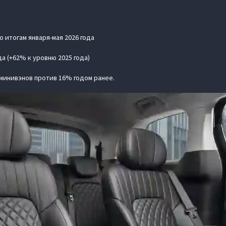
 итогам января-мая 2026 года
а (+62% к уровню 2025 года)
минивэнов против 16% годом ранее.