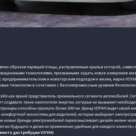
овлен образом парящей птицы, расправленные крылья которой, симво
овационными технологиями, призванными задать новое измерение жиз
с предпринимательским и новаторским подходом к жизни, марка VOY
овые технологии в сочетании с бескомпромиссным уровнем безопасно
себя как яркий представитель премиального сегмента автомобилей. Се
т создавать такие накопители энергии, которые не вызывают необход
ктрокары способны проехать более 500 км. Бренд VOYAH видит своей ми
е комфортной экосистемы для водителей, которые выбирают электротра
ши новые бренды электромобилей переосмысливают дизайн жизни чело
огии будущего и делая их применение удобным для каждого клиента»
,
амента дистрибуции VOYAH
.