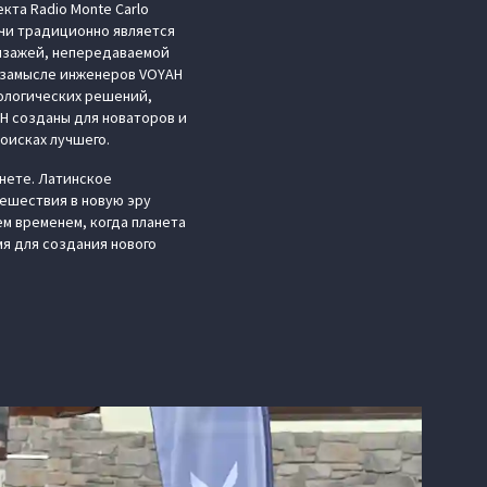
та Radio Monte Carlo
очи традиционно является
ейзажей, непередаваемой
в замысле инженеров VOYAH
ологических решений,
H созданы для новаторов и
поисках лучшего.
анете. Латинское
тешествия в новую эру
м временем, когда планета
мя для создания нового