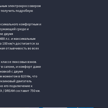
альным электрокроссовером
г получить подробную
аксимального комфортным и
кружающей среде и
ие двумя
88 л.с. и максимальным
 100 км/ч достигается за
ная отзывчивость во всех
 классе люксовых вэнов.
 в салоне, и комфорт даже
новкой с двумя
 моментом в 610 Нм, что
Бензиновый двигатель
но его подключение к
 / DREAM составит 750 км.