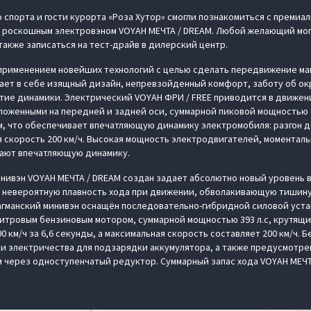
 спорта и гости курорта «Роза Хутор» смогли познакомиться с преми
 с роскошным электровэном VOYAH МЕЧТА / DREAM. Любой желающий мо
также записаться на тест-драйв в дилерский центр.
 применением новейших технологий с целью сделать передвижение м
ает в себе изящный дизайн, непревзойденный комфорт, заботу об о
тие динамики. Электрический VOYAH ФРИ / FREE приводится в движен
оженными на передней и задней оси, суммарной пиковой мощностью 4
м, что обеспечивает впечатляющую динамику электромобиля: разгон до
я скорость 200 км/ч. Высокая мощность электродвигателей, моменталь
ают впечатляющую динамику.
ивэн VOYAH МЕЧТА / DREAM создан задает абсолютно новый уровень в
 невероятную плавность хода при движении, обволакивающую тишину
агманский минивэн оснащён последовательно-гибридной силовой уста
литровым бензиновым мотором, суммарной мощностью 393 л.с, крутящим
0 км/ч за 6,6 секунды, а максимальная скорость составляет 200 км/ч. 
и электричества для подзарядки аккумулятора, а также предусмотре
через одноступенчатый редуктор. Суммарный запас хода VOYAH МЕЧТА