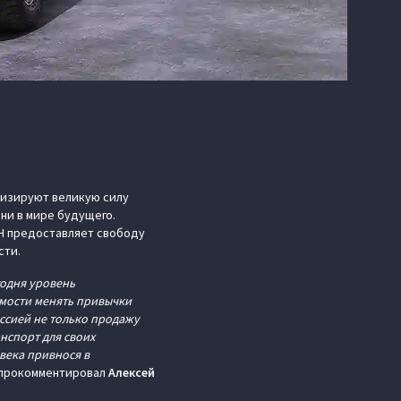
лизируют великую силу
ни в мире будущего.
AH предоставляет свободу
сти.
годня уровень
имости менять привычки
ссией не только продажу
нспорт для своих
века привнося в
 прокомментировал
Алексей