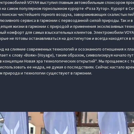
ктромобилей VOYAH выступил главным автомобильным спонсором проек
л на самом популярном горнолыжном курорте «Роза Хутор». Курорт в С
в поисках чистейшего горного воздуха, завораживающих скалистых п
юзивного сервиса в гармонии с первозданной силой природы. Так и 
епция жизни в гармонии с природой и применения эксклюзивных техн
ный комфорт для самых взыскательных клиентов. Электромобили VOYA
рые не готовы останавливаться на достигнутом и всегда находятся в 
нд на слияние современных технологий и осознанного отношения к пл
ает к слову «Вояж» (Voyage), таким образом, символизируя начало пу
в концепции Новая эра технологических открытий*. Мы прощаемся с те
использовать ее недра, не думая о последствиях. Сейчас настало вре
м природа и технологии существуют в гармонии.