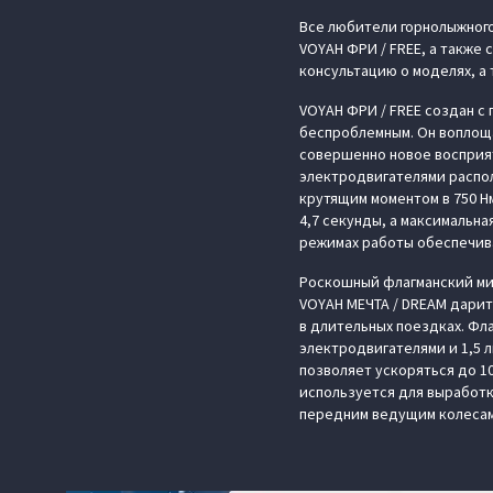
Все любители горнолыжного
VOYAH ФРИ / FREE, а также
консультацию о моделях, а 
VOYAH ФРИ / FREE создан с
беспроблемным. Он воплощ
совершенно новое восприя
электродвигателями распол
крутящим моментом в 750 Н
4,7 секунды, а максимальна
режимах работы обеспечив
Роскошный флагманский мин
VOYAH МЕЧТА / DREAM дарит
в длительных поездках. Фл
электродвигателями и 1,5 
позволяет ускоряться до 10
используется для выработк
передним ведущим колесам 