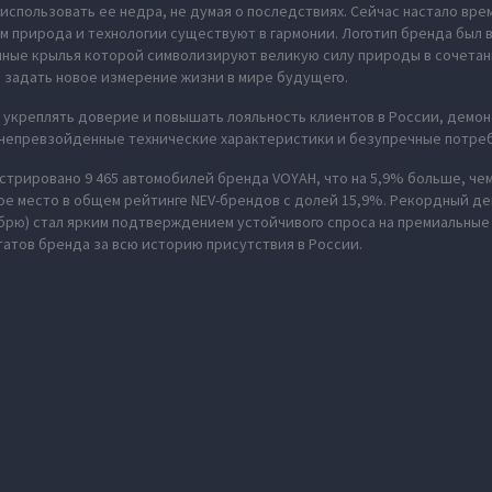
использовать ее недра, не думая о последствиях. Сейчас настало вре
м природа и технологии существуют в гармонии. Логотип бренда был
нные крылья которой символизируют великую силу природы в сочета
 задать новое измерение жизни в мире будущего.
укреплять доверие и повышать лояльность клиентов в России, демон
 непревзойденные технические характеристики и безупречные потреб
истрировано 9 465 автомобилей бренда VOYAH, что на 5,9% больше, чем
ое место в общем рейтинге NEV-брендов с долей 15,9%. Рекордный дек
брю) стал ярким подтверждением устойчивого спроса на премиальные
татов бренда за всю историю присутствия в России.