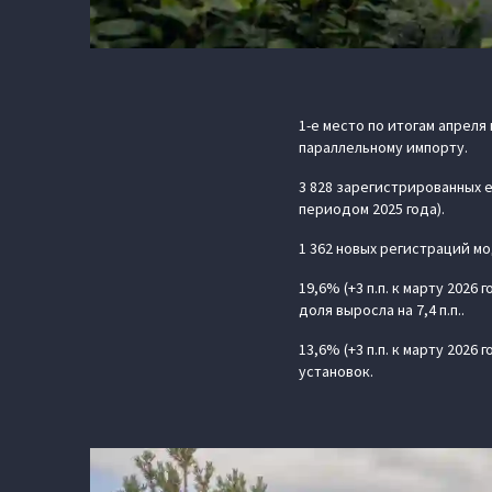
1-е место по итогам апреля
параллельному импорту.
3 828 зарегистрированных е
периодом 2025 года).
1 362 новых регистраций мод
19,6% (+3 п.п. к марту 2026
доля выросла на 7,4 п.п..
13,6% (+3 п.п. к марту 202
установок.