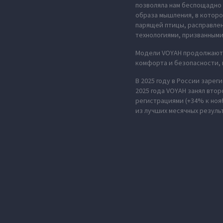
позволяла нам беспощадно 
образа мышления, в которо
парящей птицы, расправле
технологиями, призванными
Модели VOYAH продолжают 
комфорта и безопасности,
В 2025 году в России зарег
2025 года VOYAH занял втор
регистрациями (+34% к ноя
из лучших месячных резуль