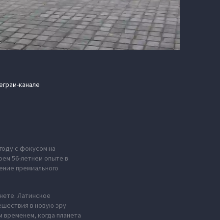
еграм-канале
году с фокусом на
оем 56-летнем опыте в
ение премиального
анете. Латинское
ешествия в новую эру
м временем, когда планета