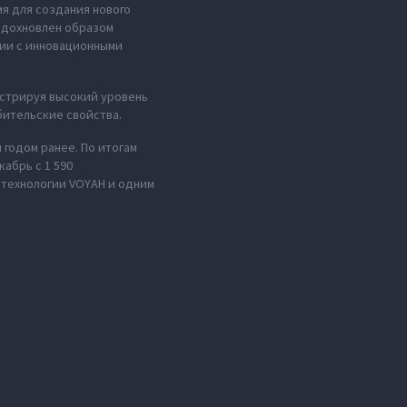
мя для создания нового
 вдохновлен образом
нии с инновационными
стрируя высокий уровень
ительские свойства.
 годом ранее. По итогам
абрь с 1 590
 технологии VOYAH и одним