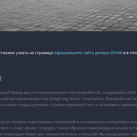
H можно узнать на странице
официального сайта дилера VOYAH
и в тел
H
ьный бренд высокотехнологичных электромобилей, созданный в 2018 
ский автопроизводитель DongFeng Motor Corporation, базируясь на св
л новое подразделение с целью перезапустить и возглавить направл
нд на слияние современных технологий и осознанного отношения к пл
ает к слову «Вояж» (Voyage), таким образом символизируя начало пут
в концепции Новая эра технологических открытий. Мы прощаемся с те