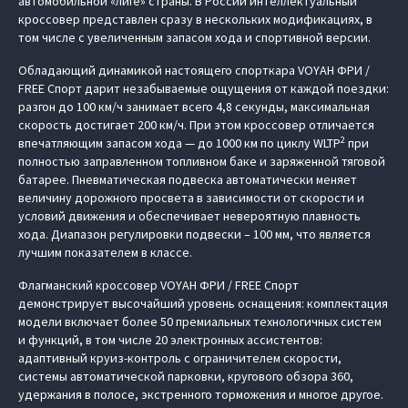
автомобильной «лиге» страны. В России интеллектуальный
кроссовер представлен сразу в нескольких модификациях, в
том числе с увеличенным запасом хода и спортивной версии.
Обладающий динамикой настоящего спорткара VOYAH ФРИ /
FREE Спорт дарит незабываемые ощущения от каждой поездки:
разгон до 100 км/ч занимает всего 4,8 секунды, максимальная
скорость достигает 200 км/ч. При этом кроссовер отличается
2
впечатляющим запасом хода — до 1000 км по циклу WLTP
при
полностью заправленном топливном баке и заряженной тяговой
батарее. Пневматическая подвеска автоматически меняет
величину дорожного просвета в зависимости от скорости и
условий движения и обеспечивает невероятную плавность
хода. Диапазон регулировки подвески – 100 мм, что является
лучшим показателем в классе.
Флагманский кроссовер VOYAH ФРИ / FREE Спорт
демонстрирует высочайший уровень оснащения: комплектация
модели включает более 50 премиальных технологичных систем
и функций, в том числе 20 электронных ассистентов:
адаптивный круиз-контроль с ограничителем скорости,
системы автоматической парковки, кругового обзора 360,
удержания в полосе, экстренного торможения и многое другое.