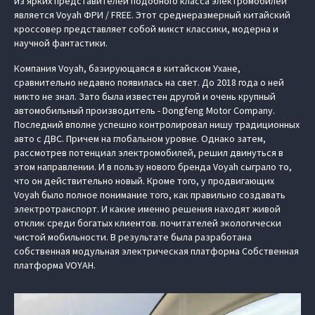
из ярких представителей подобного класса электромобилей
является Voyah ФРИ / FREE. Этот среднеразмерный китайский
кроссовер представляет собой микст классики, модерна и
научной фантастики.
Компания Voyah, базирующаяся в китайском Ухане,
сравнительно недавно появилась на свет. До 2018 года о ней
никто не знал. Зато была известен другой и очень крупный
автомобильный производитель - Dongfeng Motor Company.
Последний вполне успешно контролировал нишу традиционных
авто с ДВС. Причем на глобальном уровне. Однако затем,
рассмотрев потенциал электромобилей, решил двинуться в
этом направлении. И в пользу нового бренда Voyah сыграло то,
что он действительно новый. Кроме того, у продвигающих
Voyah было полное понимание того, как правильно создавать
электротранспорт. И какие именно решения находят живой
отклик среди богатых клиентов. почитателей экологически
чистой мобильности. В результате была разработана
собственная модульная электрическая платформа Cобственная
платформа VOYAH.