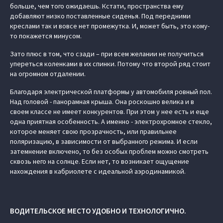
больше, чем того ожидаешь. Кстати, пространства ему
добавляют низко поставленные сиденья. Под передними
креслами так и вовсе нет промежутка. И, может быть, это кому-
то покажется минусом.
Зато плюс в том, что сзади – при всем желании не получиться
упереться коленками в их спинки. Потому что второй ряд стоит
на огромном отдалении.
Благодаря электрической платформы у автомобиля ровный пол.
Над головой - панорамная крыша. Она роскошно велика и в
своем классе не имеет конкурентов. При этом у нее есть и еще
одна приятная особенность. А именно - электрохромное стекло,
которое меняет свою прозрачность, или правильнее
поляризацию, в зависимости от выбранного режима. И если
затемнение включено, то без особых проблем можно смотреть
сквозь него на солнце. Если нет, то возникает ощущение
нахождения в кабриолете с идеальной аэродинамикой.
ВОДИТЕЛЬСКОЕ МЕСТО УДОБНО И ТЕХНОЛОГИЧНО.