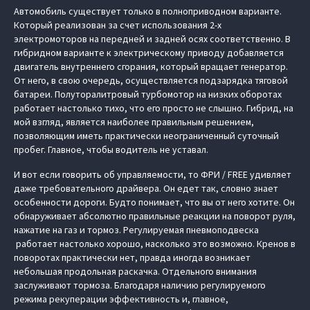
Автомобиль существует только в полноприводном варианте.
Который реализован за счет использования 2-х
электромоторов на передней и задней осях соответственно. В
гибридном варианте к электрическому приводу добавляется
двигатель внутреннего сгорания, который вращает генератор.
От него, в свою очередь, осуществляется подзарядка тяговой
батареи. Полуторалитровый турбомотор на низких оборотах
работает настолько тихо, что его просто не слышно. Гибрид, на
мой взгляд, является наиболее правильным решением,
позволяющим иметь практически неограниченный суточный
пробег. Главное, чтобы водитель не уставал.
И вот если говорить об управляемости, то ФРИ / FREE удивляет
даже требовательного драйвера. Он едет так, словно знает
особенности дороги. Будто понимает, что вы от него хотите. Он
обнаруживает абсолютно правильные реакции на поворот руля,
нажатие на газ и тормоз. Регулируемая пневмоподвеска
работает настолько хорошо, насколько это возможно. Кренов в
поворотах практически нет, правда иногда возникает
небольшая продольная раскачка. Отдельного внимания
заслуживают тормоза. Благодаря наличию регулируемого
режима рекуперации эффективность и, главное,