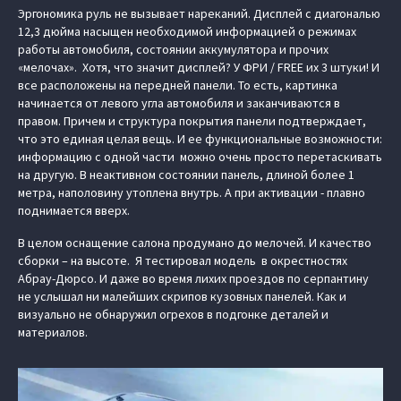
Эргономика руль не вызывает нареканий. Дисплей с диагональю
12,3 дюйма насыщен необходимой информацией о режимах
работы автомобиля, состоянии аккумулятора и прочих
«мелочах». Хотя, что значит дисплей? У ФРИ / FREE их 3 штуки! И
все расположены на передней панели. То есть, картинка
начинается от левого угла автомобиля и заканчиваются в
правом. Причем и структура покрытия панели подтверждает,
что это единая целая вещь. И ее функциональные возможности:
информацию с одной части можно очень просто перетаскивать
на другую. В неактивном состоянии панель, длиной более 1
метра, наполовину утоплена внутрь. А при активации - плавно
поднимается вверх.
В целом оснащение салона продумано до мелочей. И качество
сборки – на высоте. Я тестировал модель в окрестностях
Абрау-Дюрсо. И даже во время лихих проездов по серпантину
не услышал ни малейших скрипов кузовных панелей. Как и
визуально не обнаружил огрехов в подгонке деталей и
материалов.