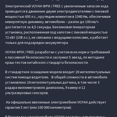
Электрический VOYAH ФРИ / FREE с увеличенным запасом хода
приводится в движение двумя электродвигателями с пиковой
мощностью 693 л.с., крутящим моментом в 1040 Нм, обеспечивая
невероятную динамику автомобилю – разгон до 100 км/ч
достигается за 4,5 секунды. Бензиновая генераторная
установка, расположенная под капотом с пиковой мощностью
72 кВт (108 л.с.), не связанна с ведущими колесами, а работает
только для подзарядки аккумулятора.
VOYAH ФРИ / FREE разработан с учетом всех норм и требований
к пассивной безопасности и заслужил 5 звезд, по методике
краш-тестов китайского стандарта безопасности.
В стандартное оснащение модели входит 20 интеллектуальных
систем помощи водителю. В общей сложности в автомобиле
установлено 24 интеллектуальных датчика, в том числе 3
радара миллиметрового диапазона, 9 камер и 12
ультразвуковых сенсоров.
На официально ввезенные электромобили VOYAH действует
гарантия 5 лет (или 100 000 километров).
В России все электромобили VOYAH доступны для покупки у