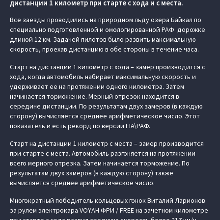
дистанции 1 километр при старте с хода и с места.
Все заезды проводились на природном льду озера Байкал по
специально подготовленной и омологированной РАФ дорожке
длиной 12 км. Задачей пилотов было развить максимальную
скорость, проехав дистанцию в обе стороны в течение часа.
Старт на дистанции 1 километр с хода – замер производится с
хода, когда автомобиль набирает максимальную скорость и
удерживает ее на протяжении одного километра. Затем
начинается торможение. Мерный отрезок находится в
середине дистанции. По результатам двух замеров (в каждую
сторону) вычисляется среднее арифметическое число. Этот
показатель и есть рекорд по версии FIA\РАФ.
Старт на дистанции 1 километр с места – замер производится
при старте с места. Автомобиль разгоняется на протяжении
всего мерного отрезка. Затем начинается торможение. По
результатам двух замеров (в каждую сторону) также
вычисляется среднее арифметическое число.
Многократный победитель кольцевых гонок Виталий Ларионов
за рулем электрокара VOYAH ФРИ / FREE на зачетном километре