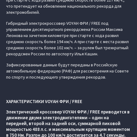
при старте с хода развил среднюю скорость более 217 км/ч.,
что претендует на обновление национального рекорда для
электромобилей.
Гибридный электрокроссовер VOYAH ФРИ / FREE под
управлением десятикратного рекордсмена России Максима
Леонова на зачетном километре при старте с хода развил
среднюю скорость более 194 км/ч. А при старте с места развил
среднюю скорость более 102 км/ч. – за рулем был трехкратный
рекордсмен России по автоспорту Илья Кашин.
Зафиксированные данные будут переданы в Российскую
автомобильную федерацию (РАФ) для рассмотрения на Совете
по спорту и последующего утверждения рекордов.
ХАРАКТЕРИСТИКИ VOYAH ФРИ / FREE
Электрический кроссовер VOYAH ФРИ / FREE приводится в
движение двумя электродвигателями – один на
передней, второй на задней оси, суммарной пиковой
мощностью 488 л.с. и максимальным крутящим моментом
в 750 Нм. Разгон до 100 км/ч достигается за 4,7 секунды.