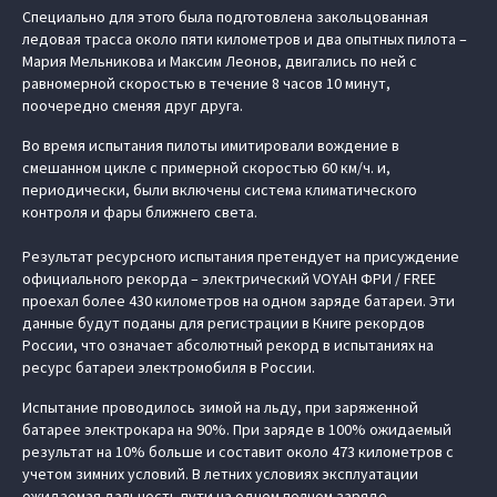
Специально для этого была подготовлена закольцованная
ледовая трасса около пяти километров и два опытных пилота –
Мария Мельникова и Максим Леонов, двигались по ней с
равномерной скоростью в течение 8 часов 10 минут,
поочередно сменяя друг друга.
Во время испытания пилоты имитировали вождение в
смешанном цикле с примерной скоростью 60 км/ч. и,
периодически, были включены система климатического
контроля и фары ближнего света.
Результат ресурсного испытания претендует на присуждение
официального рекорда – электрический VOYAH ФРИ / FREE
проехал более 430 километров на одном заряде батареи. Эти
данные будут поданы для регистрации в Книге рекордов
России, что означает абсолютный рекорд в испытаниях на
ресурс батареи электромобиля в России.
Испытание проводилось зимой на льду, при заряженной
батарее электрокара на 90%. При заряде в 100% ожидаемый
результат на 10% больше и составит около 473 километров с
учетом зимних условий. В летних условиях эксплуатации
ожидаемая дальность пути на одном полном заряде