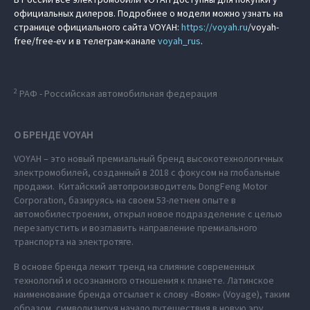
официальных дилеров. Подробнее о модели можно узнать на
странице официального сайта VOYAH:
https://
voyah.ru
/voyah-
free/free-ev и в телеграм-канале
voyah_rus
.
2
РАФ - Российская автомобильная федерация
О БРЕНДЕ VOYAH
VOYAH – это новый премиальный бренд высокотехнологичных
электромобилей, созданный в 2018 с фокусом на глобальные
продажи. Китайский автопроизводитель DongFeng Motor
Corporation, базируясь на своем 53-летнем опыте в
автомобилестроении, открыл новое подразделение с целью
перезапустить и возглавить направление премиального
транспорта на электротяге.
В основе бренда лежит тренд на слияние современных
технологий и осознанного отношения к планете. Латинское
наименование бренда отсылает к слову «Вояж» (Voyage), таким
образом, символизируя начало путешествия в новую эру