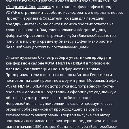
просветительской работы в своем новом проекте на YouTube
«Георгиев & Создатели»
, что отражает философию бренда
VOYAH в стремлении к свободе исследовать и открывать новое.
Проект «Георгиев & Создатели» создан для передачи
предпринимательского опыта и поиска простых ответов на
сложные вопросы. Владелец компании «Медовый дом»,
фабрики «Крестецкая строчка», клуба «BusinessClass» готов
помогать малому и среднему бизнесу эффективно расти и
безошибочно достигать поставленных целей.
Индивидуальные
бизнес-разборы участников пройдут в
комфортном салоне VOYAH МЕЧТА / DREAM в топовой 4х
местной комплектации FIRST
в формате интервью.
Предприниматели ответят на вопросы Антона Георгиева и
посмотрят на свой проект под другим углом. Мобильный офис
VOYAH МЕЧТА / DREAM подстроится под потребности гостей
проекта «Георгиев & Создатели» и сформирует уединенную
обстановку для решения частных бизнес-задач.
Непревзойденная шумоизоляция в салоне премиум-класса
оградит собеседников от происходящего за бортом
технологичного электровэна. В первом выпуске сам автор
программы вспоминает о своих первых предпринимательских
шагах в начале 1990-х годов. Создатель клуба «BusinessClass»