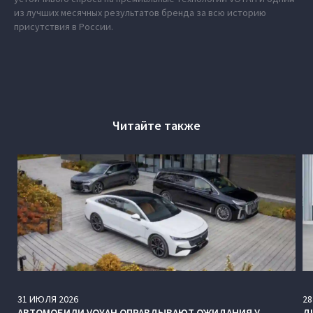
из лучших месячных результатов бренда за всю историю
присутствия в России.
Читайте также
31
ИЮЛЯ
2026
28
АВТОМОБИЛИ VOYAH ОПРАВДЫВАЮТ ОЖИДАНИЯ У
Д