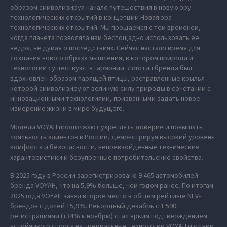
образом символизируя начало путешествия в новую эру
технологических открытий в концепции Новая эра
технологических открытий. Мы прощаемся с тем временем,
когда планета позволяла нам беспощадно использовать ее
недра, не думая о последствиях. Сейчас настало время для
создания нового образа мышления, в котором природа и
технологии существуют в гармонии. Логотип бренда был
вдохновлен образом парящей птицы, расправленные крылья
которой символизируют великую силу природы в сочетании с
инновационными технологиями, призванными задать новое
измерение жизни в мире будущего.
Модели VOYAH продолжают укреплять доверие и повышать
лояльность клиентов в России, демонстрируя высокий уровень
комфорта и безопасности, непревзойденные технические
характеристики и безупречные потребительские свойства.
В 2025 году в России зарегистрировано 9 465 автомобилей
бренда VOYAH, что на 5,9% больше, чем годом ранее. По итогам
2025 года VOYAH занял второе место в общем рейтинге NEV-
брендов с долей 15,9%. Рекордный декабрь с 1 590
регистрациями (+34% к ноябрю) стал ярким подтверждением
устойчивого спроса на премиальные технологии VOYAH и одним