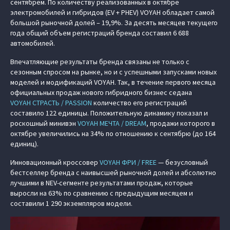
сентябрем. По количеству реализованных в октябре
электромобилей и гибридов (EV + PHEV) VOYAH обладает самой
большой рыночной долей – 19,9%. За десять месяцев текущего
года общий объем регистраций бренда составил 6 688
автомобилей.
Впечатляющие результаты бренда связаны не только с
сезонным спросом на рынке, но и с успешными запусками новых
моделей и модификаций VOYAH. Так, в течение первого месяца
официальных продаж нового гибридного бизнес седана
VOYAH СТРАСТЬ / PASSION
количество его регистраций
составило 122 единицы. Положительную динамику показал и
роскошный минивэн
VOYAH МЕЧТА / DREAM
, продажи которого в
октябре увеличились на 34% по отношению к сентябрю (до 164
единиц).
Инновационный кроссовер
VOYAH ФРИ / FREE
— безусловный
бестселлер бренда с наивысшей рыночной долей и абсолютно
лучшими в NEV-сегменте результатами продаж, которые
выросли на 63% по сравнению с предыдущим месяцем и
составили 1 290 экземпляров модели.