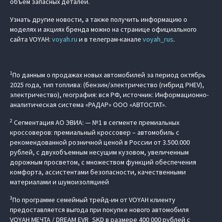
объем запасных деталей.
Узнать другие новости, а также получить информацию о
моделях и акциях бренда можно на странице официального
сайта VOYAH:
voyah.ru
и в телеграм-канале
voyah_rus
.
1
По данным о продажах новых автомобилей за период октябрь
2025 года, тип топлива: (бензин/электричество (гибрид PHEV),
электричество), география: вся РФ, источник: Информационно-
аналитическая система «РАДАР» ООО «АВТОСТАТ».
2
Сегментация АО ЭВИА: — №1 в сегменте премиальных
кроссоверов: премиальный кроссовер – автомобиль c
рекомендованной розничной ценой в России от 3.500.000
рублей, с двухобъемным несущим кузовом, увеличенным
дорожным просветом, с множеством функций обеспечения
комфорта, ассистентами безопасности, качественными
материалами и шумоизоляцией
3
По программе семейный трейд-ин от VOYAH клиенту
предоставляется выгода при покупке нового автомобиля
VOYAH МЕЧТА / DREAM EVR_SKD в размере 400 000 рублей с