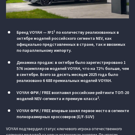
1
Бренд VOYAH — №1
по количеству реализованных в
октябре моделей российского сегмента NEV, как
официально представленных в стране, так и ввозимых
по параллельному импорту.
Динамика продаж: в октябре было зарегистрировано 1
576 экземпляров моделей VOYAH, что на 72% больше, чем
в сентябре. Всего за десять месяцев 2025 года было
реализовано 6 688 премиальных моделей VOYAH.
VOYAH ФРИ / FREE возглавил российские рейтинги ТОП-20
2
моделей NEV-сегмента и премиум-класса
.
VOYAH ФРИ / FREE впервые занял первое место в сегменте
полноразмерных кроссоверов (E/F-SUV)
VOYAH подтвердил статус ключевого игрока отечественного
сегмента моделей на новых источниках энергии. По итогам