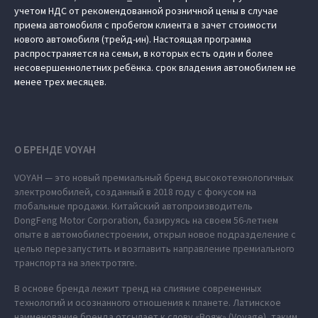
учетом НДС от рекомендованной розничной цены в случае
приема автомобиля с пробегом клиента в зачет стоимости
нового автомобиля (трейд-ин). Настоящая программа
распространяется на семьи, в которых есть один и более
несовершеннолетних ребёнка. срок владения автомобилем не
менее трех месяцев.
О БРЕНДЕ VOYAH
VOYAH — это новый премиальный бренд высокотехнологичных
электромобилей, созданный в 2018 году с фокусом на
глобальные продажи. Китайский автопроизводитель
DongFeng Motor Corporation, базируясь на своем 56-летнем
опыте в автомобилестроении, открыл новое подразделение с
целью перезапустить и возглавить направление премиального
транспорта на электротяге.
В основе бренда лежит тренд на слияние современных
технологий и осознанного отношения к планете. Латинское
наименование бренда отсылает к слову «Вояж» (Voyage), таким