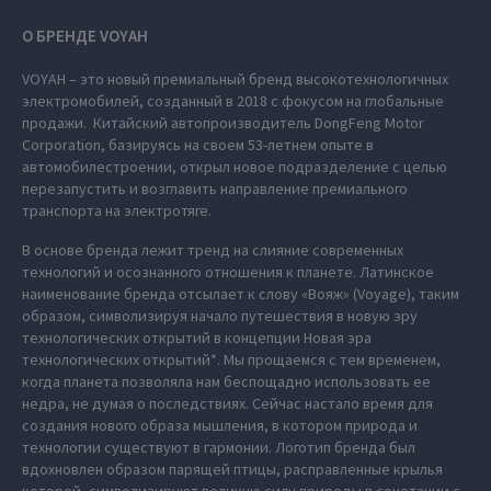
О БРЕНДЕ VOYAH
VOYAH – это новый премиальный бренд высокотехнологичных
электромобилей, созданный в 2018 с фокусом на глобальные
продажи. Китайский автопроизводитель DongFeng Motor
Corporation, базируясь на своем 53-летнем опыте в
автомобилестроении, открыл новое подразделение с целью
перезапустить и возглавить направление премиального
транспорта на электротяге.
В основе бренда лежит тренд на слияние современных
технологий и осознанного отношения к планете. Латинское
наименование бренда отсылает к слову «Вояж» (Voyage), таким
образом, символизируя начало путешествия в новую эру
технологических открытий в концепции Новая эра
технологических открытий*. Мы прощаемся с тем временем,
когда планета позволяла нам беспощадно использовать ее
недра, не думая о последствиях. Сейчас настало время для
создания нового образа мышления, в котором природа и
технологии существуют в гармонии. Логотип бренда был
вдохновлен образом парящей птицы, расправленные крылья
которой, символизируют великую силу природы в сочетании с