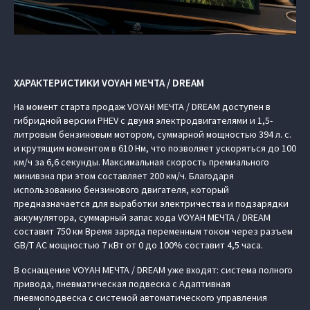
ХАРАКТЕРИСТИКИ VOYAH МЕЧТА / DREAM
На момент старта продаж VOYAH МЕЧТА / DREAM доступен в
гибридной версии PHEV с двумя электродвигателями и 1,5-
литровым бензиновым мотором, суммарной мощностью 394 л. с.
и крутящим моментом в 610 Нм, что позволяет ускоряться до 100
км/ч за 6,6 секунды. Максимальная скорость премиального
минивэна при этом составляет 200 км/ч. Благодаря
использованию бензинового двигателя, который
предназначается для выработки электричества и подзарядки
аккумулятора, суммарный запас хода VOYAH МЕЧТА / DREAM
составит 750 км Время заряда переменным током через разъем
GB/T AC мощностью 7 кВт от 0 до 100% составит 4,5 часа.
В оснащение VOYAH МЕЧТА / DREAM уже входят: система полного
привода, пневматическая подвеска с Адаптивная
пневмоподвеска с системой автоматического управления