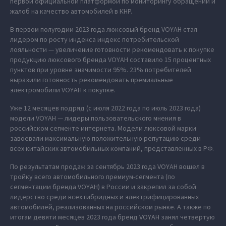
первой официальной платформой по мониторингу обращений и
жалоб на качество автомобилей в КНР.
В первом полугодии 2023 года люксовый бренд VOYAH стал
лидером по росту индекса индекс потребительской
лояльности — увеличение готовности рекомендовать к покупке
продукцию люксового бренда VOYAH составило 15 процентных
пунктов при уровне значимости 95%. 23% потребителей
выразили готовность рекомендовать премиальные
электромобили VOYAH к покупке.
Уже 12 месяцев подряд (с июля 2022 года по июль 2023 года)
модели VOYAH — лидеры пользовательского мнения в
российском сегменте интернета. Модели люксовой марки
завоевали максимальную положительную репутацию среди
всех китайских автомобильных компаний, представленных в РФ.
По результатам продаж за сентябрь 2023 года VOYAH вошел в
тройку всего автомобильного премиум-сегмента (по
сегментации бренда VOYAH) в России и закрепил за собой
лидерство среди всех гибридных и электрифицированных
автомобилей, реализованных на российском рынке. А также по
итогам девяти месяцев 2023 года бренд VOYAH занял четвертую