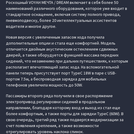
Роскошный VOYAH МЕЧТА / DREAM включает в себя более 50
наименований различного оборудования, которое уже входит в
стандартное оснащение, включая систему полного привода,
пневмоподвеску, более 20 интеллектуальных ассистентов
водителя и многое другое.
Новая версия с увеличенным запасом хода получила
дополнительные опции и стала еще комфортней. Модель
отличается двойным акустическим остеклением сдвижных
дверей, а также оборудуется функцией массажа передних
сидений, что незаменимо при дальних путешествиях, к которым
располагает впечатляющий запас хода. На вспомогательной
панели теперь присутствует порт TypeC 18W в паре с USB-
портом 7.5w, а беспроводная зарядка для мобильных
телефонов увеличила мощность до 50W.
Пассажиры второго ряда получили в свое распоряжение
электропривод регулировки сидений в продольном
направлении, благодаря которому вход и выход из стал еще
более комфортным, а также порты для зарядки TypeC (60W). В
свою очередь, третий ряд также подвергся модернизации за
счет появления крепления, а также возможности
отрегулировать уровень наклона спинок.