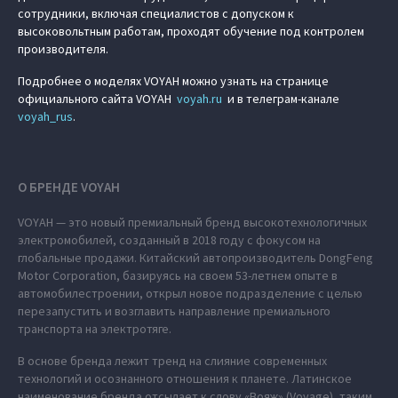
сотрудники, включая специалистов с допуском к
высоковольтным работам, проходят обучение под контролем
производителя.
Подробнее о моделях VOYAH можно узнать на странице
официального сайта VOYAH
voyah.ru
и в телеграм-канале
voyah_rus
.
О БРЕНДЕ VOYAH
VOYAH — это новый премиальный бренд высокотехнологичных
электромобилей, созданный в 2018 году с фокусом на
глобальные продажи. Китайский автопроизводитель DongFeng
Motor Corporation, базируясь на своем 53-летнем опыте в
автомобилестроении, открыл новое подразделение с целью
перезапустить и возглавить направление премиального
транспорта на электротяге.
В основе бренда лежит тренд на слияние современных
технологий и осознанного отношения к планете. Латинское
наименование бренда отсылает к слову «Вояж» (Voyage), таким