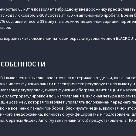
емкостью 65 кВт ч позволяет гибридному внедорожнику преодолевать 
ас хода люксового E-SUV составит 750 км автономного пробега. Время
80% составляет всего 38 минут, а в режиме медленной зарядки переме
часов.
х вариантах эксклюзивной матовой окраски кузова: черном BLACKOUT, 
ОСОБЕННОСТИ
 I выполнен из высококачественных материалов отделки, включая ко
онка имеет функцию памяти и электрически регулируется по вылету и
иапазона регулировок, имеют функции обогрева, вентиляции и масса
 с электрорегулировкой по 8 направлениям, включая четыре вариант
иши Boss Key, которая позволяет управлять положением переднего п
еко не все: меню панели приборов, блок мультимедиа, включая монито
гичного внедорожника, полностью русифицированы и подготовлены дл
и. Сервисы Яндекс Авто (музыка и навигатор) предустановлены в ПО 