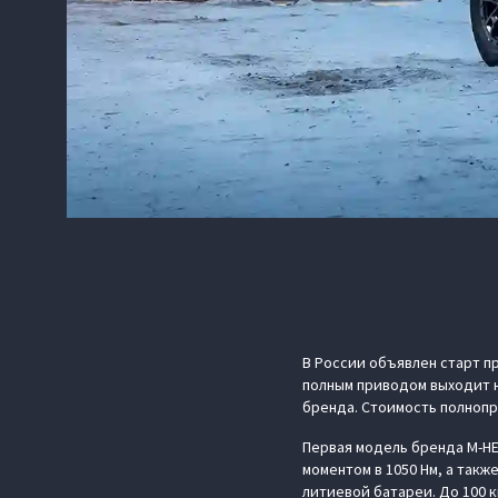
В России объявлен старт п
полным приводом выходит н
бренда. Стоимость полноп
Первая модель бренда M‑HE
моментом в 1050 Нм, а так
литиевой батареи. До 100 к