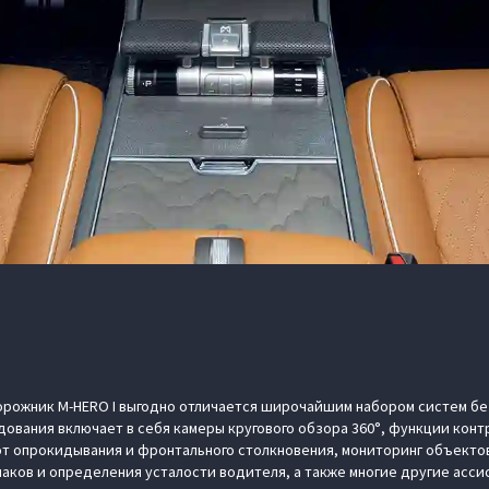
рожник M‑HERO I выгодно отличается широчайшим набором систем бе
ования включает в себя камеры кругового обзора 360°, функции контр
от опрокидывания и фронтального столкновения, мониторинг объектов
аков и определения усталости водителя, а также многие другие асси