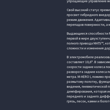
упрощающие управление м
Свой высокий статус преми
просвет гибридного внедор
режим движения. Адаптивн
перепадов поверхности, а 
Выдающиеся способности M
первой в мире двухступен
полного привода MATS™, ко
сложности и изменения дор
В электромобиле реализова
составляет 10,6°. В завис
скорости задние колеса по
разворота задние колеса п
метра. M‑HERO I, помимо п
размытому полотну, функци
видения, пневматической п
демпфирования, которая ис
переднего и заднего диффе
грязь, песок, камни и болот