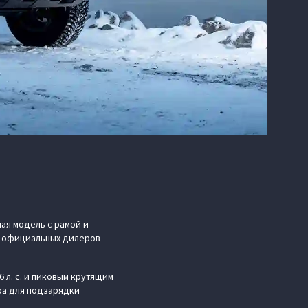
ая модель с рамой и
 у официальных дилеров
 л. с. и пиковым крутящим
ора для подзарядки