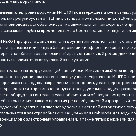
ощным внедорожником.
альный электровнедорожник M‑HERO I подтверждает даже в самых су
ожника регулируется от 221 мм в стандартном положении до 326 мм 
ая пневмоподвеска обеспечивает исключительный комфорт даже при
максимальная глубина преодолеваемого брода составляет внушительны
‑HERO I прекрасно дополняются и другими инновационными технолог
чатой трансмиссией с двумя блокировками дифференциалов, а также 
торая способна автоматически выбирать оптимальный режим движения
ожных и климатических условий эксплуатации.
на технология подруливающей задней оси. Максимальный угол поворо
имости от ситуации, она существенно улучшает управление M‑HERO: пр
ворачиваются в одном направлении с передними, делая перестроения
оворачиваются в противоположную сторону, уменьшая радиус разворо
рочего, оборудован интеллектуальной системой обнаружения препятст
ей автоматизированного принятия решений, камерой «прозрачный куз
одвеской с Адаптивная пневмоподвеска с системой автоматического 
пользуется в электромобилях VOYAH, режимом Crab Mode для езды по
ренциалов с электронным управлением, а также пятью режимами для 
о.