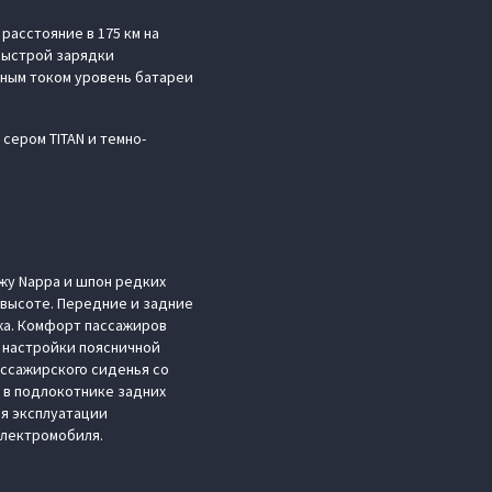
расстояние в 175 км на
 быстрой зарядки
нным током уровень батареи
сером TITAN и темно-
жу Nappa и шпон редких
 высоте. Передние и задние
жа. Комфорт пассажиров
а настройки поясничной
ассажирского сиденья со
р в подлокотнике задних
я эксплуатации
электромобиля.