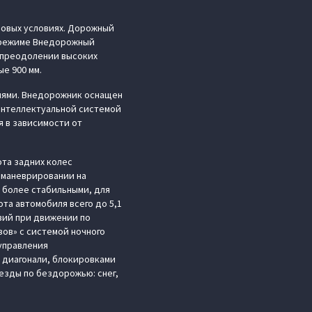
ровых условиях. Дорожный
в режиме Внедорожный
 преодолении высоких
е 900 мм.
иями. Внедорожник оснащен
интеллектуальной системой
 в зависимости от
та задних колес
и маневрировании на
 более стабильными, для
та автомобиля всего до 5,1
вий при движении по
ов» с системой ночного
управления
 диагонали, блокировками
езды по бездорожью: снег,