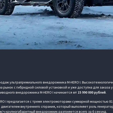
родаж ультрапремиального внедорожника M-HERO I. Высокотехнологичн
а рынок с гибридной силовой установкой и уже доступна для заказа
риводного внедорожника M‑HERO I начинается
от
15 990 000 рублей
.
RO I предлагается с тремя электромоторами суммарной мощностью 816
же двигателем внутреннего сгорания, который выполняет роль генерат
м/ч крупногабаритный внедорожник разгоняется всего за 6 секунд.