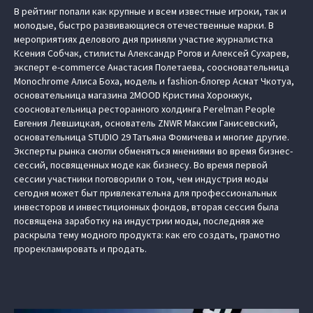
В рейтинг попали как крупные и всем известные игроки, так и
молодые, быстро развивающиеся отечественные марки. В
мероприятиях делового дня приняли участие журналистка
Ксения Собчак, стилисты Александр Рогов и Алексей Сухарев,
эксперт e-commerce Анастасия Полетаева, соосновательница
Monochrome Алиса Боха, модель и fashion-блогер Асмат Чкотуа,
основательница магазина 2MOOD Кристина Хоронжук,
соосновательница ресторанного холдинга Perelman People
Евгения Левшицкая, основатель ZNWR Максим Ганисевский,
основательница STUDIO 29 Татьяна Фомичева и многие другие.
Эксперты рынка смогли обменяться мнениями во время бизнес-
сессий, посвященных моде как бизнесу. Во время первой
сессии участники поговорили о том, чем индустрия моды
сегодня может быт привлекательна для профессиональных
инвесторов и инвестиционных фондов, вторая сессия была
посвящена заработку на индустрии моды, последняя же
раскрыла тему модного продукта: как его создать, грамотно
прорекламировать и продать.