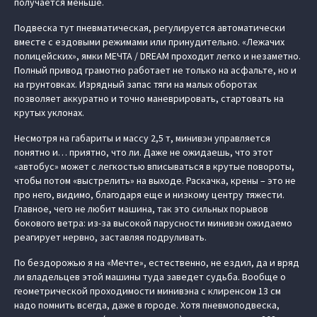
получается меньше.
Подвеска тут пневматическая, регулируется автоматически
вместе с ездовыми режимами или принудительно. «Лежачих
полицейских», ямки МЕЧТА / DREAM проходит легко и незаметно.
Полный привод грамотно работает не только на асфальте, но и
на грунтовках. Изрядный запас тяги на малых оборотах
позволяет аккуратно и точно маневрировать, стартовать на
крутых уклонах.
Несмотря на габариты и массу 2,5 т, минивэн управляется
понятно и… приятно, что ли. Даже не ожидаешь, что этот
«автобус» может с легкостью вписываться в крутые повороты,
чтобы потом «выстрелить» на выходе. Раскачка, крены – это не
про него, видимо, благодаря еще и низкому центру тяжести.
Главное, чего не любит машина, так это сильных порывов
бокового ветра: из-за высокой парусности минивэн ожидаемо
реагирует нервно, заставляя подруливать.
По бездорожью я на «Мечте», естественно, не ездил, да и вряд
ли владельцев этой машины туда заведет судьба. Вообще о
геометрической проходимости минивэна с клиренсом 13 см
надо помнить всегда, даже в городе. Хотя пневмоподвеска,