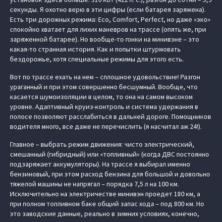
секунды. Я охотно верю в эти цифры (если батарея заряжена).
Есть три дорожных режима: Eco, Comfort, Perfect, но даже «‎эко»
спокойно хватает для лихих маневров на трассе (опять же, при
заряженной батарее). Но вообще-то гонки на минивэне – это
какая-то странная история. Как и попытки штурмовать
бездорожье, хотя специальные режимы для этого есть.
Вот по трассе ехать на нем – сплошное удовольствие! Разгон
ураганный и при этом совершенно бесшумный. Вообще, что
касается шумоизоляции в целом, то она на самом высоком
уровне. Адаптивный круиз-контроль и система удержания в
полосе позволяют расслабиться в дальней дороге. Помощников
водителя много, все даже не перечислить (я насчитал аж 24!).
Главное – выбрать режим движения: чисто электрический,
смешанный (гибридный) или «топливный» (когда ДВС постоянно
подзаряжает аккумуляторы). На трассе я выбирал именно
бензиновый, при этом расход бензина для большой и довольно
тяжелой машины не напрягал – порядка 7,5 л на 100 км.
Исключительно на электричестве минивэн проедет 180 км, а
при полном топливном баке общий запас хода – под 800 км. Но
это заводские данные, реально в зимних условиях, конечно,