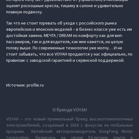
оценят роскошные кресла, тишину в салоне и удивительно
плавную подвеску.
Так что не стоит горевать об уходе с российского рынка
европейских и японских моделей – в бизнес-классе уже есть им
достойная замена. МЕЧТА / DREAM по комфорту как для вип-
пассажиров, так и для водителя, как мне кажется, на целую
голову выше. По современные технологии уже молчу… И не
стоит забывать, что все VOYAH продаются у нас официально, по
правилам: с заводской гарантией и сервисной поддержкой.
Источник: profile.ru
О бренде VOYAH
VOYAH – это новый премиальный бренд высокотехнологичных
электромобилей, созданный в 2018 с фокусом на глобальные
продажи. Китайский автопроизводитель DongFeng Motor
Corporation, базируясь на своем 53-летнем опыте в