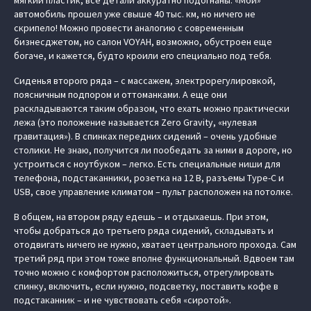
мягкий пластик, все детали аккуратно подогнаны. «Мой»
автомобиль прошел уже свыше 40 тыс. км, но ничего не
скрипело! Можно провести аналогию с современным
бизнесджетом, но салон VOYAH, возможно, обустроен еще
богаче, и кажется, будто кроили его специально под тебя.
Сиденья второго ряда – с массажем, электрорегулировкой,
поясничным подпором и оттоманками. А еще они
раскладываются таким образом, что ехать можно практически
лежа (это положение называется Zero Gravity, «нулевая
гравитация»). В спинках передних сидений – очень удобные
столики. Не знаю, получится ли пообедать за ними в дороге, но
устроиться с ноутбуком – легко. Есть специальные ниши для
телефона, подстаканники, розетка на 12 В, разъемы Type-C и
USB, свое управление климатом – пульт расположен на потолке.
В общем, на втором ряду едешь – и отдыхаешь. При этом,
чтобы добраться до третьего ряда сидений, складывать и
отодвигать ничего не нужно, хватает центрального прохода. Сам
третий ряд при этом тоже вполне функциональный. Вдвоем там
точно можно с комфортом расположиться, отрегулировать
спинку, включить, если нужно, подсветку, поставить кофе в
подстаканник – и не чувствовать себя «сиротой».