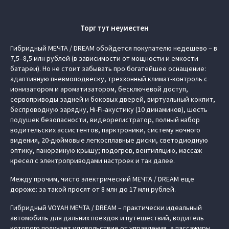
Торг тут неуместен
Гибридный МЕЧТА / DREAM обойдется покупателю недешево – в
7,5–8,5 млн рублей (в зависимости от мощности и емкости
батареи). Но не стоит забывать про богатейшее оснащение:
адаптивную пневмоподвеску, трехзонный климат-контроль с
ионизатором и ароматизатором, бесключевой доступ,
сервоприводы задней и боковых дверей, виртуальный кокпит,
беспроводную зарядку, Hi-Fi-акустику (10 динамиков), шесть
подушек безопасности, видеорегистратор, полный набор
водительских ассистентов, парктроники, систему ночного
видения, 20-дюймовые легкосплавные диски, светодиодную
оптику, панорамную крышу; подогрев, вентиляцию, массаж
кресел с электроприводами настроек и так далее.
Между прочим, чисто электрический МЕЧТА / DREAM еще
дороже: за такой просят от 8 млн до 17 млн рублей.
Гибридный VOYAH МЕЧТА / DREAM – практически идеальный
автомобиль для дальних поездок и путешествий, водитель
которого получает удовольствие от управления, а пассажиры