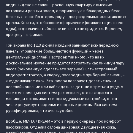
видишь даже не салон – роскошную квартиру с высоким
потолком и ровным полом, оформленную в благородных бело-
бежевых тонах. Во втором ряду – два раздельных «капитанских»
кресла. Кстати, это базовое оформление (комплектация всего
одна), и доплачивать больше ни за что не придется. Впрочем,
про цену – в финале.
Три экрана (по 12,3 дюйма каждый) занимают всю переднюю
панель. Управление большинством функций – через
центральный дисплей. Настроек так много, что на их
доскональное изучение придется потратить как минимум пару
часов (рекомендую сделать это заранее). Есть встроенный
видеорегистратор, а сверху, посередине приборной панели, –
«недремлющее око». Эта камера позволяет делать снимки
веселой компании или наблюдать за детьми в третьем ряду. А
еще с ее помощью система распознает, кто находится в
машине, и «‎вспоминает» индивидуальные настройки, в том
числе регулирует сиденья и ездовые режимы. Вся система
русифицирована, что очень удобно.
Вообще, МЕЧТА / DREAM – это в первую очередь про комфорт
пассажиров. Отделка салона шикарная: двухцветная кожа,