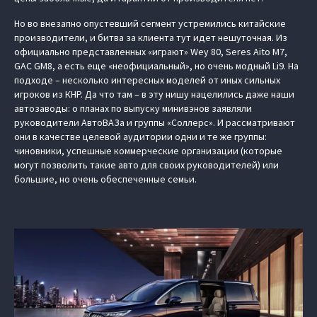
Но во внезапно опустевший сегмент устремились китайские
производители, и битва за клиента тут идет нешуточная. Из
официально представленных «играют» Wey 80, Seres Aito M7,
GAC GM8, а есть еще «неофициальный», но очень модный Li9. На
подходе – несколько интересных моделей от иных сильных
игроков из КНР. Да что там – в эту нишу нацелились даже наши
автозаводы: о планах по выпуску минивэнов заявляли
руководители АвтоВАЗа и группы «Соллерс». И рассматривают
они в качестве целевой аудитории одни и те же группы:
чиновники, успешные коммерческие организации (которые
могут позволить такие авто для своих руководителей) или
большие, но очень обеспеченные семьи.