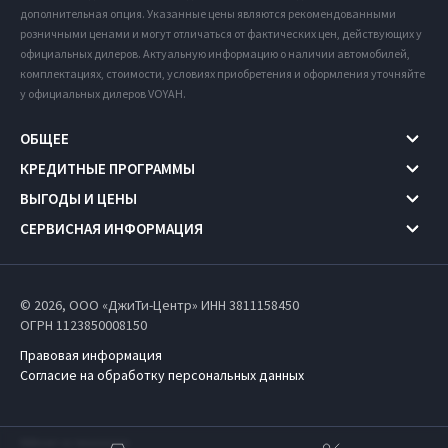
дополнительная опция. Указанные цены являются рекомендованными
розничными ценами и могут отличаться от фактических цен, действующих у
официальных дилеров. Актуальную информацию о наличии автомобилей,
комплектациях, стоимости, условиях приобретения и оформления уточняйте
у официальных дилеров VOYAH.
ОБЩЕЕ
КРЕДИТНЫЕ ПРОГРАММЫ
ВЫГОДЫ И ЦЕНЫ
СЕРВИСНАЯ ИНФОРМАЦИЯ
© 2026, ООО «ДжиТи-Центр» ИНН 3811158450
ОГРН 1123850008150
Правовая информация
Согласие на обработку персональных данных
Работает на технологиях