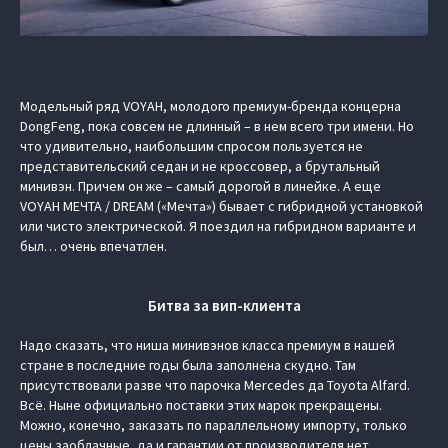
Модельный ряд VOYAH, молодого премиум-бренда концерна
DongFeng, пока совсем не длинный – в нем всего три имени. Но
что удивительно, наибольшим спросом пользуется не
представительский седан и не кроссовер, а брутальный
минивэн. Причем он же – самый дорогой в линейке. А еще
VOYAH МЕЧТА / DREAM («Мечта») бывает с гибридной установкой
или чисто электрической. Я поездил на гибридном варианте и
был… очень впечатлен.
Битва за вип-клиента
Надо сказать, что ниша минивэнов класса премиум в нашей
стране в последние годы была заполнена скудно. Там
присутствовали разве что парочка Mercedes да Toyota Alfard.
Всё. Ныне официально поставки этих марок прекращены.
Можно, конечно, заказать по параллельному импорту, только
цены заоблачные, да и гарантии от производителя нет.