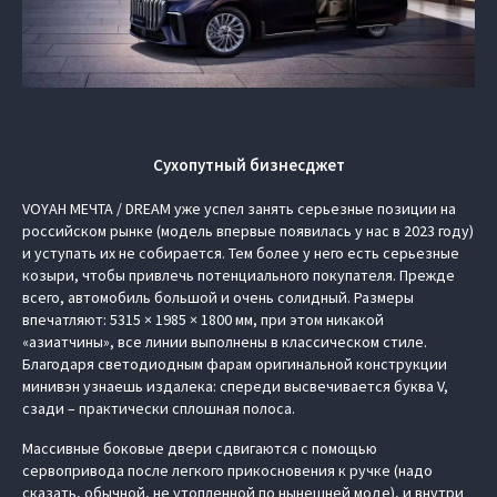
Сухопутный бизнесджет
VOYAH МЕЧТА / DREAM уже успел занять серьезные позиции на
российском рынке (модель впервые появилась у нас в 2023 году)
и уступать их не собирается. Тем более у него есть серьезные
козыри, чтобы привлечь потенциального покупателя. Прежде
всего, автомобиль большой и очень солидный. Размеры
впечатляют: 5315 × 1985 × 1800 мм, при этом никакой
«азиатчины», все линии выполнены в классическом стиле.
Благодаря светодиодным фарам оригинальной конструкции
минивэн узнаешь издалека: спереди высвечивается буква V,
сзади – практически сплошная полоса.
Массивные боковые двери сдвигаются с помощью
сервопривода после легкого прикосновения к ручке (надо
сказать, обычной, не утопленной по нынешней моде), и внутри