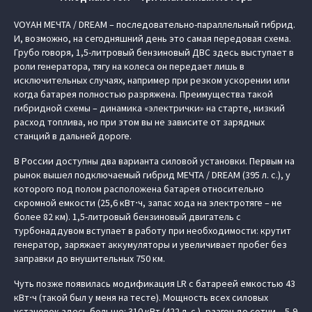
VOYAH МЕЧТА / DREAM – последовательно-параллельный гибрид.
И, возможно, на сегодняшний день это самая передовая схема.
Грубо говоря, 1,5-литровый бензиновый ДВС здесь выступает в
роли генератора, тягу на колеса он передает лишь в
исключительных случаях, например при резком ускорении или
когда батарея полностью разряжена. Преимущества такой
гибридной схемы – динамика «электрички» на старте, низкий
расход топлива, но при этом вы не зависите от зарядных
станций в дальней дороге.
В России доступны два варианта силовой установки. Первым на
рынок вышел подключаемый гибрид МЕЧТА / DREAM (395 л. с.), у
которого под полом расположена батарея относительно
скромной емкости (25,6 кВт⋅ч, запас хода на электротяге – не
более 82 км). 1,5-литровый бензиновый двигатель с
турбонаддувом вступает в работу при необходимости: крутит
генератор, заряжает аккумуляторы и увеличивает пробег без
заправки до внушительных 750 км.
Чуть позже появилась модификация LR с батареей емкостью 43
кВт⋅ч (такой был у меня на тесте). Мощность всех силовых
установок здесь больше: 310 кВт (422 л. с.), разгон до сотни – 5,9