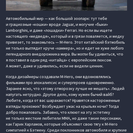
Автомобильный мир — как большой зоопарк: тут тебе
и грациозные «кошки» вроде Jaguar, и могучие «быки»
Lamborghini, и даже «лошадки» Ferrari. Но если вы ищете
настоящего «медведя», который и в грязи поваляется, и медку
привезет, то знакомьтесь — M-Hero. Этот китайский бэтмобиль
не только выглядит круче «хаммера», но и едет не хуже любого
легендарного внедорожника мира. Вы могли бы удивиться, что
я поставил в один ряд «китайца» с европейским люксом.
А может, даже и удивились, если не видели ценник.
Когда дизайнеры создавали M-Hero, они вдохновлялись
фильмами про апокалипсис и супергероев одновременно.
Заранее ясно, что «этому отморозку лучше не мешать». Людей
напугать нетрудно. Другое дело, кому нужен бычий вайб?
Любите, когда от вас шарахаются? Нравятся настороженные
взгляды прохожих? Возбуждает ужас на крыльях ночи? Тогда
добро пожаловать. Забавно, что клюют на эту эстетику
не только жесткие любители ММА, но даже такие персонажи,
как Гарик Харламов, которые объясняют свою тягу к M-Hero
симпатией к Бэтмену. Среди поклонников автомобиля и хрупкие