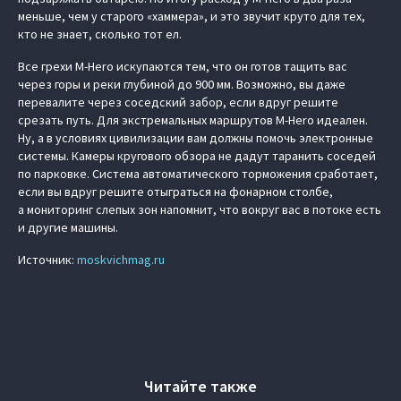
меньше, чем у старого «хаммера», и это звучит круто для тех,
кто не знает, сколько тот ел.
Все грехи M-Hero искупаются тем, что он готов тащить вас
через горы и реки глубиной до 900 мм. Возможно, вы даже
перевалите через соседский забор, если вдруг решите
срезать путь. Для экстремальных маршрутов M-Hero идеален.
Ну, а в условиях цивилизации вам должны помочь электронные
системы. Камеры кругового обзора не дадут таранить соседей
по парковке. Система автоматического торможения сработает,
если вы вдруг решите отыграться на фонарном столбе,
а мониторинг слепых зон напомнит, что вокруг вас в потоке есть
и другие машины.
Источник:
moskvichmag.ru
Читайте также