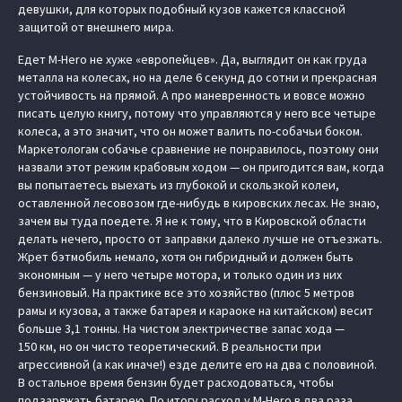
девушки, для которых подобный кузов кажется классной
защитой от внешнего мира.
Едет M-Hero не хуже «европейцев». Да, выглядит он как груда
металла на колесах, но на деле 6 секунд до сотни и прекрасная
устойчивость на прямой. А про маневренность и вовсе можно
писать целую книгу, потому что управляются у него все четыре
колеса, а это значит, что он может валить по-собачьи боком.
Маркетологам собачье сравнение не понравилось, поэтому они
назвали этот режим крабовым ходом — он пригодится вам, когда
вы попытаетесь выехать из глубокой и скользкой колеи,
оставленной лесовозом где-нибудь в кировских лесах. Не знаю,
зачем вы туда поедете. Я не к тому, что в Кировской области
делать нечего, просто от заправки далеко лучше не отъезжать.
Жрет бэтмобиль немало, хотя он гибридный и должен быть
экономным — у него четыре мотора, и только один из них
бензиновый. На практике все это хозяйство (плюс 5 метров
рамы и кузова, а также батарея и караоке на китайском) весит
больше 3,1 тонны. На чистом электричестве запас хода —
150 км, но он чисто теоретический. В реальности при
агрессивной (а как иначе!) езде делите его на два с половиной.
В остальное время бензин будет расходоваться, чтобы
подзаряжать батарею. По итогу расход у M-Hero в два раза