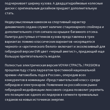
подчеркивает ширину кузова. А двадцатидюймовые колесные
диски с оригинальным дизайном придают дополнительную
стать.
Недвусмысленным намеком на спортивный характер
динамичного седана служит наличие стационарного спойлера и
дополнительного стоп-сигнала на крышке багажного отсека.
Палитра доступных оттенков кузова представлена в трех
вариантах: помимо классических вариантов «искрящегося
черного» и «арктического белого» включает и эксклюзивный для
гибридной версии EVR цвет «черный аметист», придающий еще
большую притягательность модели.
Полностью электрическая версия VOYAH СТРАСТЬ / PASSION в
прошлом году стала лауреатом престижной национальной
премии «Автомобиль года в России», опередив всех
конкурентов в номинации «Представительский класс» среди
гибридов и электрокаров. Появление на российском рынке
гибридной модификации люксового седана позволит укрепить
его позиции как одного из лидеров в сегменте премиальных
седанов на новых источниках энергии.