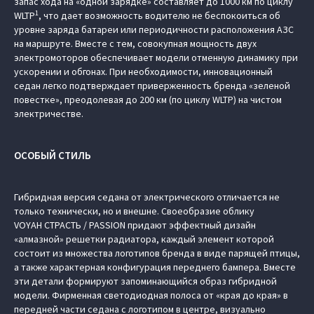
запас хода на «одной зарядке» составляет до 1000 км по циклу
1
WLTP
, что дает возможность водителю не беспокоиться об
уровне заряда батареи или периодичности расположения АЗС
на маршруте. Вместе с тем, совокупная мощность двух
электромоторов обеспечивает модели отменную динамику при
ускорении и обгонах. При необходимости, инновационный
седан легко подтверждает приверженность бренда «зеленой
повестке», преодолевая до 200 км (по циклу WLTP) на чистом
электричестве.
ОСОБЫЙ СТИЛЬ
Гибридная версия седана от электрического отличается не
только технически, но и внешне. Своеобразие облику
VOYAH СТРАСТЬ / PASSION придают эффектный дизайн
«алмазной» решетки радиатора, каждый элемент которой
состоит из множества логотипов бренда в виде парящей птицы,
а также характерная конфигурация переднего бампера. Вместе
эти детали формируют запоминающийся образ гибридной
модели. Фирменная светодиодная полоса от «края до края» в
передней части седана с логотипом в центре, визуально