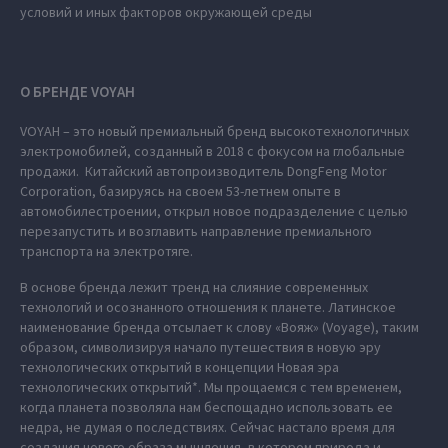
условий и иных факторов окружающей среды
О БРЕНДЕ VOYAH
VOYAH – это новый премиальный бренд высокотехнологичных
электромобилей, созданный в 2018 с фокусом на глобальные
продажи. Китайский автопроизводитель DongFeng Motor
Corporation, базируясь на своем 53-летнем опыте в
автомобилестроении, открыл новое подразделение с целью
перезапустить и возглавить направление премиального
транспорта на электротяге.
В основе бренда лежит тренд на слияние современных
технологий и осознанного отношения к планете. Латинское
наименование бренда отсылает к слову «Вояж» (Voyage), таким
образом, символизируя начало путешествия в новую эру
технологических открытий в концепции Новая эра
технологических открытий*. Мы прощаемся с тем временем,
когда планета позволяла нам беспощадно использовать ее
недра, не думая о последствиях. Сейчас настало время для
создания нового образа мышления, в котором природа и