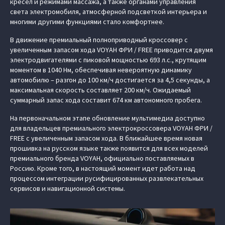
кресел и режимами массажа, а также органами управления
света электромобиля, атмосферной подсветкой интерьера и
многими другими функциями стало комфортнее.
В движение премиальный полноприводный кроссовер с
увеличенным запасом хода VOYAH ФРИ / FREE приводится двумя
электродвигателями с пиковой мощностью 693 л.с., крутящим
моментом в 1040 Нм, обеспечивая невероятную динамику
автомобилю – разгон до 100 км/ч достигается за 4,5 секунды, а
максимальная скорость составляет 200 км/ч. Ожидаемый
суммарный запас хода составит 674 км автономного пробега.
На первоначальном этапе обновление мультимедиа доступно
для владельцев премиального электрокроссовера VOYAH ФРИ /
FREE с увеличенным запасом хода. В ближайшее время новая
прошивка на русском языке также появится для всех моделей
премиального бренда VOYAH, официально поставляемых в
Россию. Кроме того, в настоящий момент идет работа над
процессом интеграции русифицированных развлекательных
сервисов и навигационной системы.