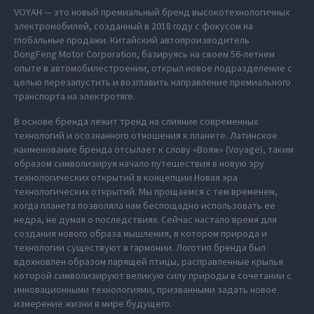
VOYAH — это новый премиальный бренд высокотехнологичных
электромобилей, созданный в 2018 году с фокусом на
глобальные продажи. Китайский автопроизводитель
DongFeng Motor Corporation, базируясь на своем 56-летнем
опыте в автомобилестроении, открыл новое подразделение с
целью перезапустить и возглавить направление премиального
транспорта на электротяге.
В основе бренда лежит тренд на слияние современных
технологий и осознанного отношения к планете. Латинское
наименование бренда отсылает к слову «Вояж» (Voyage), таким
образом символизируя начало путешествия в новую эру
технологических открытий в концепции Новая эра
технологических открытий. Мы прощаемся с тем временем,
когда планета позволяла нам беспощадно использовать ее
недра, не думая о последствиях. Сейчас настало время для
создания нового образа мышления, в котором природа и
технологии существуют в гармонии. Логотип бренда был
вдохновлен образом парящей птицы, расправленные крылья
которой символизируют великую силу природы в сочетании с
инновационными технологиями, призванными задать новое
измерение жизни в мире будущего.