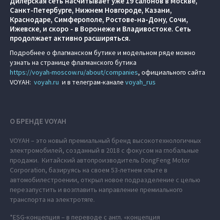
Дилерская сеть насчитывает уже 19 салонов в Москве,
Санкт-Петербурге, Нижнем Новгороде, Казани,
Краснодаре, Симферополе, Ростове-на-Дону, Сочи,
Ижевске, и скоро - в Воронеже и Владивостоке. Сеть
продолжает активно расширяться.
Подробнее о флагманском бутике и модельном ряде можно
узнать на странице флагманского бутика
https://voyah-moscow.ru/about/companies
, официального сайта
VOYAH:
voyah.ru
и в телеграм-канале
voyah_rus
О БРЕНДЕ VOYAH
VOYAH – это новый премиальный бренд высокотехнологичных
электромобилей, созданный в 2018 с фокусом на глобальные
продажи. Китайский автопроизводитель DongFeng Motor
Corporation, базируясь на своем 53-летнем опыте в
автомобилестроении, открыл новое подразделение с целью
перезапустить и возглавить направление премиального
транспорта на электротяге.
*ESG-концепция – в переводе с англ. «концепция