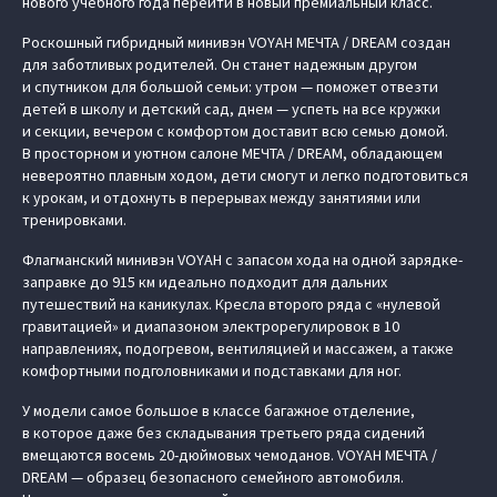
нового учебного года перейти в новый премиальный класс.
Роскошный гибридный минивэн VOYAH МЕЧТА / DREAM создан
для заботливых родителей. Он станет надежным другом
и спутником для большой семьи: утром — поможет отвезти
детей в школу и детский сад, днем — успеть на все кружки
и секции, вечером с комфортом доставит всю семью домой.
В просторном и уютном салоне МЕЧТА / DREAM, обладающем
невероятно плавным ходом, дети смогут и легко подготовиться
к урокам, и отдохнуть в перерывах между занятиями или
тренировками.
Флагманский минивэн VOYAH с запасом хода на одной зарядке-
заправке до 915 км идеально подходит для дальних
путешествий на каникулах. Кресла второго ряда с «нулевой
гравитацией» и диапазоном электрорегулировок в 10
направлениях, подогревом, вентиляцией и массажем, а также
комфортными подголовниками и подставками для ног.
У модели самое большое в классе багажное отделение,
в которое даже без складывания третьего ряда сидений
вмещаются восемь 20-дюймовых чемоданов. VOYAH МЕЧТА /
DREAM — образец безопасного семейного автомобиля.