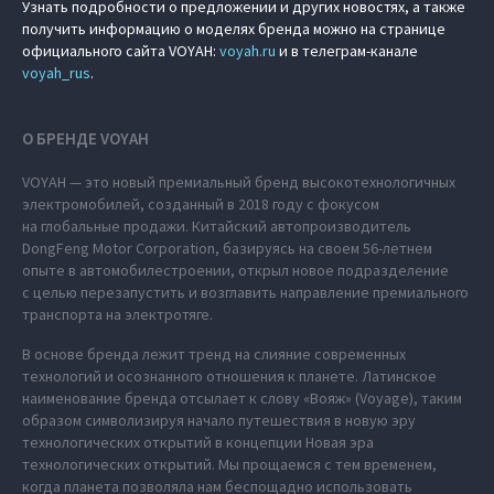
Узнать подробности о предложении и других новостях, а также
получить информацию о моделях бренда можно на странице
официального сайта VOYAH:
voyah.ru
и в телеграм-канале
voyah_rus
.
О БРЕНДЕ VOYAH
VOYAH — это новый премиальный бренд высокотехнологичных
электромобилей, созданный в 2018 году с фокусом
на глобальные продажи. Китайский автопроизводитель
DongFeng Motor Corporation, базируясь на своем 56-летнем
опыте в автомобилестроении, открыл новое подразделение
с целью перезапустить и возглавить направление премиального
транспорта на электротяге.
В основе бренда лежит тренд на слияние современных
технологий и осознанного отношения к планете. Латинское
наименование бренда отсылает к слову «Вояж» (Voyage), таким
образом символизируя начало путешествия в новую эру
технологических открытий в концепции Новая эра
технологических открытий. Мы прощаемся с тем временем,
когда планета позволяла нам беспощадно использовать