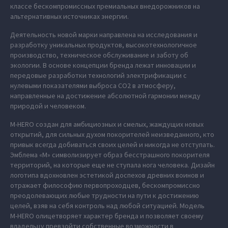
классе бескомпромиссных премиальных внедорожников на
альтернативных источниках энергии.
Деятельность новой марки направлена на исследования и
разработку уникальных продуктов, высокотехнологичное
производство, техническое обслуживание и заботу об
экологии. В основе концепции бренда лежат инновации и
передовые разработки технологий электрификации с
нулевыми показателями выброса СО2 в атмосферу,
направленные на достижение абсолютной гармонии между
природой и человеком.
M‑HERO создан для амбициозных и смелых, жаждущих новых
открытий, для сильных духом покорителей неизведанного, кто
привык всегда добиваться своих целей и никогда не отступать.
Эмблема «М» символизирует образ бесстрашного покорителя
территорий, на которые еще не ступала нога человека. Дизайн
логотипа вдохновлен эстетикой доспехов древних воинов и
отражает философию первопроходцев, бескомпромиссно
преодолевающих любые трудности на пути к достижению
целей, взяв на себя контроль над любой ситуацией. Модель
M‑HERO олицетворяет характер бренда и позволяет своему
владельцу превзойти собственные возможности в