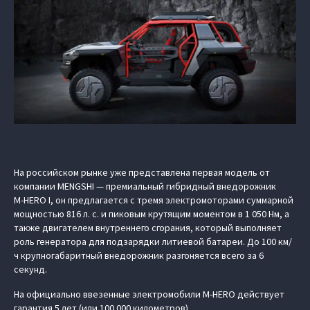
На российском рынке уже представлена первая модель от
компании MENGSHI — премиальный гибридный внедорожник
M‑HERO I, он предлагается с тремя электромоторами суммарной
мощностью 816 л. с. и пиковым крутящим моментом в 1 050 Нм, а
также двигателем внутреннего сгорания, который выполняет
роль генератора для подзарядки литиевой батареи. До 100 км/
ч крупногабаритный внедорожник разгоняется всего за 6
секунд.
На официально ввезенные электромобили M‑HERO действует
гарантия 5 лет (или 100 000 километров).