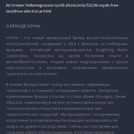
Источник: hellomagrussia.ru/stil-zhizni/avto/52136-voyah-free-
testdrive-electrocar.html
О БРЕНДЕ VOYAH
VOYAH – это новый премиальный бренд высокотехнологичных
электромобилей, созданный в 2018 с фокусом на глобальные
продажи. Китайский автопроизводитель DongFeng Motor
Corporation, базируясь на своем 53-летнем опыте в
автомобилестроении, открыл новое подразделение с целью
перезапустить и возглавить направление премиального
транспорта на электротяге.
В основе бренда лежит тренд на слияние современных
технологий и осознанного отношения к планете. Латинское
наименование бренда отсылает к слову «Вояж» (Voyage), таким
образом, символизируя начало путешествия в новую эру
технологических открытий в концепции Новая эра
технологических открытий*. Мы прощаемся с тем временем,
когда планета позволяла нам беспощадно использовать ее
недра, не думая о последствиях. Сейчас настало время для
создания нового образа мышления, в котором природа и