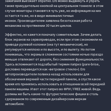
зажигания выезжает обратно. Его можно выдвинуть и убрать
также принудительно кнопкой на центральном тоннеле: в этом
случае мониторы становятся чуть уже, но информация на них
остается та же, но в виде минималистичных
иконок. Производителем заявлена безотказная работа
механизма на протяжении 30 тысяч циклов.
Эффектно, но кажется поначалу сомнительным. Зачем делать
блок экранов на сервоприводах, если при этом сэкономили на
приводе рулевой колонки (она тут механическая), но
регулируется неплохо и по высоте, и по вылету. Но потом
понимаешь, что экраны в сложенном состоянии ночью гораздо
меньше отвлекают от дороги, без снижения функцинальности.
Здесь вспоминается подзабытый термин паприз (pare-brise,
дословно переведится как «ветровое стекло»). Его
автопроизводители полвека назад использовали для
обозначения верхней части передней панели, а спустя какое
время его принялись использовать в отношении всей передней
панели машины. И вот этот паприз во ФРИ / FREE живой. Ведь
должны же быть какие-то футуристические фишки в столь
сдержанном по современным дизайнерским меркам
автомобиле.