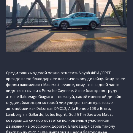
Среди таких моделей можно отметить Voyah ФРИ / FREE —
прежде всего благодаря ее классическому дизайну. Кому-то ее
формы напоминают Maserati Levante, кому-то в задней части
видятся отсылки к Porsche Cayenne. И все благодаря труду
ателье Italdesign Giugiaro — пожалуй, самой именитой дизайн-
студии, благодаря которой мир увидел такие культовые
автомобили как DeLorean DMC12, Alfa Romeo 159 и Brera,
Lamborghini Gallardo, Lotus Esprit, Golf GTI и Daewoo Matiz,
который до сих пор остается полноценным участником
движения на роосйских дорогах. Благоадаря столь такому
бэкграунду ФРИ / FREE выглядит в целом благороднее