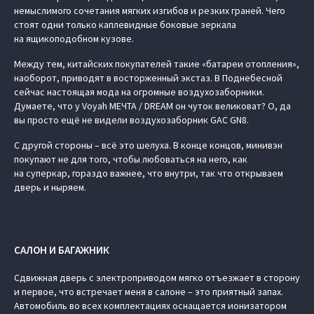
немыслимого сочетания мягких изгибов и резких граней. Чего
стоят одни только каплевидные боковые зеркала
на ящикоподобном кузове.
Между тем, китайских покупателей такие «батареи отопления»,
наоборот, приводят в восторженный экстаз. В Поднебесной
сейчас настоящая мода на огромные воздухозаборники.
Думаете, что у Voyah МЕЧТА / DREAM он чуток великоват? О, да
вы просто ещё не видели воздухозаборник GAC GN8.
С другой стороны – всё это шелуха. В конце концов, минивэн
покупают не для того, чтобы любоваться на него, как
на суперкар, гораздо важнее, что внутри, так что открываем
дверь и ныряем.
САЛОН И БАГАЖНИК
Сдвижная дверь с электроприводом мягко отъезжает в сторону
и первое, что встречает меня в салоне – это приятный запах.
Автомобиль во всех комплектациях оснащается ионизатором