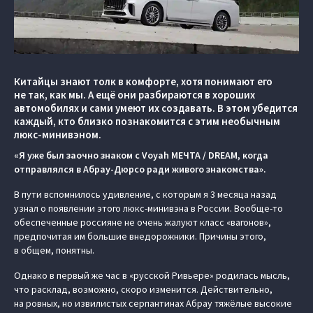
Китайцы знают толк в комфорте, хотя понимают его
не так, как мы. А ещё они разбираются в хороших
автомобилях и сами умеют их создавать. В этом убедится
каждый, кто близко познакомится с этим необычным
люкс-минивэном.
«Я уже был заочно знаком с Voyah МЕЧТА / DREAM, когда
отправлялся в Абрау-Дюрсо ради живого знакомства».
В пути вспомнилось удивление, с которым я 3 месяца назад
узнал о появлении этого люкс-минивэна в России. Вообще-то
обеспеченные россияне не очень жалуют класс «вагонов»,
предпочитая им большие внедорожники. Причины этого,
в общем, понятны.
Однако в первый же час в «русской Ривьере» родилась мысль,
что расклад, возможно, скоро изменится. Действительно,
на ровных, но извилистых серпантинах Абрау тяжёлые высокие