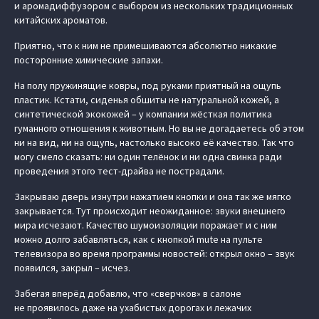
и аромадиффузором с выбором из нескольких традиционных
китайских ароматов.
Приятно, что к ним не примешиваются абсолютно никакие
посторонние химические запахи.
На полу пружинящие ковры, под руками приятный на ощупь
пластик. Кстати, сиденья обшиты не натуральной кожей, а
синтетической экокожей – у компании жёсткая политика
гуманного отношения к животным. Но вы не догадаетесь об этом
ни на вид, ни на ощупь, настолько высоко её качество. Так что
могу смело сказать: ни один телёнок и ни одна свинка ради
проведения этого тест-драйва не пострадали.
Закрываю дверь изнутри нажатием кнопки и она так же мягко
закрывается. Тут происходит неожиданное: звуки внешнего
мира исчезают. Качество шумоизоляции поражает и с ним
можно долго забавляться, как с кнопкой mute на пульте
телевизора во время программы новостей: открыл окно – звук
появился, закрыл – исчез.
Забегая вперёд добавлю, что «сверчков» в салоне
не проявилось даже на ухабистых дорогах и лежачих