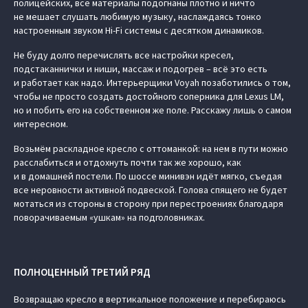
полицейских, все материалы подогнаны плотно и ничто
не мешает слушать любимую музыку, наслаждаясь тонко
настроенным звуком Hi-Fi системы с десятком динамиков.
Не буду долго перечислять все настройки кресел,
подстаканнички и ниши, массаж и подогрев – всё это есть
и работает как надо. Интерьерщики Voyah позаботились о том,
чтобы не просто создать достойного соперника для Lexus LM,
но и побить его на собственном же поле. Расскажу лишь о самом
интересном.
Возьмём раскладное кресло с оттоманкой: на нем в пути можно
расслабиться и отдохнуть почти так же хорошо, как
и в домашней постели. По шоссе минивэн идёт мягко, съедая
все неровности активной подвеской. Голова спящего не будет
мотаться из стороны в сторону при перестроениях благодаря
поворачиваемым «ушкам» на подголовниках.
ПОЛНОЦЕННЫЙ ТРЕТИЙ РЯД
Возвращаю кресло в вертикальное положение и перебираюсь