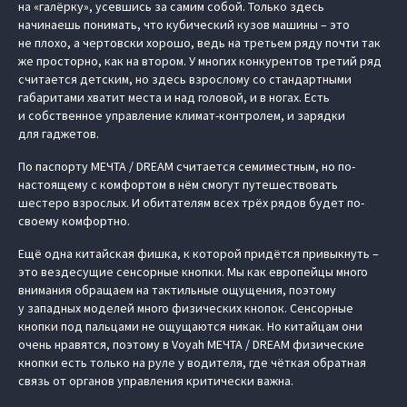
на «галёрку», усевшись за самим собой. Только здесь
начинаешь понимать, что кубический кузов машины – это
не плохо, а чертовски хорошо, ведь на третьем ряду почти так
же просторно, как на втором. У многих конкурентов третий ряд
считается детским, но здесь взрослому со стандартными
габаритами хватит места и над головой, и в ногах. Есть
и собственное управление климат-контролем, и зарядки
для гаджетов.
По паспорту МЕЧТА / DREAM считается семиместным, но по-
настоящему с комфортом в нём смогут путешествовать
шестеро взрослых. И обитателям всех трёх рядов будет по-
своему комфортно.
Ещё одна китайская фишка, к которой придётся привыкнуть –
это вездесущие сенсорные кнопки. Мы как европейцы много
внимания обращаем на тактильные ощущения, поэтому
у западных моделей много физических кнопок. Сенсорные
кнопки под пальцами не ощущаются никак. Но китайцам они
очень нравятся, поэтому в Voyah МЕЧТА / DREAM физические
кнопки есть только на руле у водителя, где чёткая обратная
связь от органов управления критически важна.