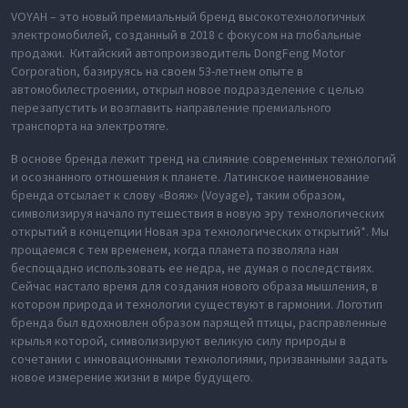
VOYAH – это новый премиальный бренд высокотехнологичных
электромобилей, созданный в 2018 с фокусом на глобальные
продажи. Китайский автопроизводитель DongFeng Motor
Corporation, базируясь на своем 53-летнем опыте в
автомобилестроении, открыл новое подразделение с целью
перезапустить и возглавить направление премиального
транспорта на электротяге.
В основе бренда лежит тренд на слияние современных технологий
и осознанного отношения к планете. Латинское наименование
бренда отсылает к слову «Вояж» (Voyage), таким образом,
символизируя начало путешествия в новую эру технологических
открытий в концепции Новая эра технологических открытий*. Мы
прощаемся с тем временем, когда планета позволяла нам
беспощадно использовать ее недра, не думая о последствиях.
Сейчас настало время для создания нового образа мышления, в
котором природа и технологии существуют в гармонии. Логотип
бренда был вдохновлен образом парящей птицы, расправленные
крылья которой, символизируют великую силу природы в
сочетании с инновационными технологиями, призванными задать
новое измерение жизни в мире будущего.