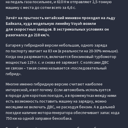
на педаль газа посильнее, и 610 Н·м отправляют 2,5-тонную
машину с места до сотни всего за 6,6 с.
Зачёт на прыткость китайский минивэн проходил на льду
Байкала, куда модельную линейку Voyah возили
для скоростных заездов. В экстремальных условиях он
разогнался до 218 км/ч.
Батарея у гибридной версии небольшая, одного заряда
по паспорту хватает на 83 км (в реальности на 20-30% меньше).
Когда она разряжается, включается бензиновый турбомотор
мощностью 129 л. с. и снова её заряжает. С колёсами ДВС
не связан – такая схема называется «последовательный
гибрид».
Многие именно гибридную версию считают наиболее
интересной, и вот почему. Если автомобиль используется
в городе для коротких поездок, а в промежутках между ними
есть возможность поставить машину на зарядку, можно
месяцами не включать ДВС, не расходуя бензин. А в дальней
поездке наличие мотора-генератора обеспечивает запас хода
750 км на одной заправке бензобака.