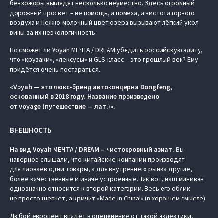
бензожоры выглядят несколько неуместно. Здесь огромный
дорожный просвет – не помощь, а помеха, а чистота горного
воздуха и нежно-молочный цвет озера вызывают лёгкий укол
вины за их неэкологичность.
Но сможет ли Voyah МЕЧТА / DREAM убедить российскую элиту,
что «крузаки», «лексусы» и GLS-класс – это прошлый век? Ему
придётся очень постараться.
«Voyah — это люкс-бренд автоконцерна Dongfeng,
основанный в 2018 году. Название произведено
от voyage (путешествие — лат.)».
ВНЕШНОСТЬ
На вид Voyah МЕЧТА / DREAM – чистокровный азиат.
Вы
наверное слышали, что китайские компании производят
для лаоваев одни товары, а для внутреннего рынка другие,
более качественные и иначе устроенные. Так вот, наш минивэн
однозначно относится к второй категории. Весь его облик
не просто шепчет, а кричит «Made in China!» (в хорошем смысле).
Любой европеец впадёт в оцепенение от такой эклектики,