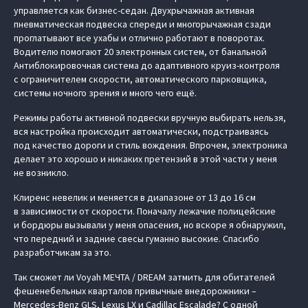
управляется как бизнес-седан. Двухрычажная активная
пневматическая подвеска спереди и многорычажная сзади
проглатывают все ухабы и отлично работают в поворотах.
Водителю помогают 20 электронных систем, от банальной
Антиблокировочная система до адаптивного круиз-контроля
с ограничителем скорости, автоматического парковщика,
системы ночного зрения и много чего ещё.
Режимы работы активной подвески вручную выбирать нельзя,
вся настройка происходит автоматически, подстраиваясь
под качество дороги и стиль вождения. Впрочем, электроника
делает это хорошо и никаких претензий в этой части у меня
не возникло.
Клиренс невелик и меняется в диапазоне от 13 до 16 см
в зависимости от скорости. Поначалу лежачие полицейские
и бордюры вызывали у меня опасения, но вскоре я обнаружил,
что передний и задние свесы гуманно высокие. Спасибо
разработчикам за это.
Так сможет ли Voyah МЕЧТА / DREAM затмить для обитателей
фешенебельных кварталов привычные внедорожники –
Mercedes-Benz GLS, Lexus LX и Cadillac Escalade? С одной