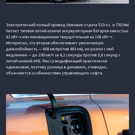
Электрический полный привод (пиковая отдача 510 л.с. и 730 Нм)
питает тяговая литий-ионная аккумуляторная батарея емкостью
82 кВт⋅ч или инновационная твердотельная на 108 кВт⋅ч.
Интересно, что вторая обеспечивает увеличенную
дальнобойность — 608 км против 483 км), но разгон с ней
медленнее — до 100 км/ч за 4,2 секунды против 3,8 секунд с
литий-ионной АКБ. Масса модификаций практически
одинаковая, поэтому разница в динамике, очевидно,
объясняется особенностями управляющего софта.