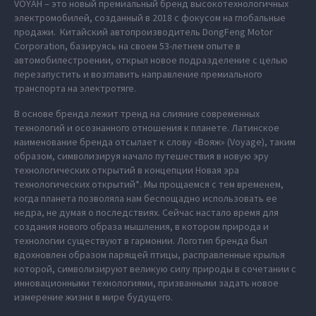
VOYAH – это новый премиальный бренд высокотехнологичных
электромобилей, созданный в 2018 с фокусом на глобальные
продажи. Китайский автопроизводитель DongFeng Motor
Corporation, базируясь на своем 53-летнем опыте в
автомобилестроении, открыл новое подразделение с целью
перезапустить и возглавить направление премиального
транспорта на электротяге.
В основе бренда лежит тренд на слияние современных
технологий и осознанного отношения к планете. Латинское
наименование бренда отсылает к слову «Вояж» (Voyage), таким
образом, символизируя начало путешествия в новую эру
технологических открытий в концепции Новая эра
технологических открытий*. Мы прощаемся с тем временем,
когда планета позволяла нам беспощадно использовать ее
недра, не думая о последствиях. Сейчас настало время для
создания нового образа мышления, в котором природа и
технологии существуют в гармонии. Логотип бренда был
вдохновлен образом парящей птицы, расправленные крылья
которой, символизируют великую силу природы в сочетании с
инновационными технологиями, призванными задать новое
измерение жизни в мире будущего.