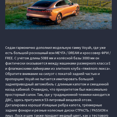
Седан гармонично дополнил модельную гамму Voyah, где уже
есть большой роскошный вэн МЕЧТА / DREAM и кроссовер ФРИ /
FREE. С учётом длины 5088 мм и колёсной базы 3000 мм он
фактически оказывается между машинами размерного класса E
и флагманскими лайнерами из элитного клуба «тяжёлого люкса».
Обратите внимание на силуэт с покатой задней частью и
пропорции: Voyah не пытается имитировать большой
заднеприводный автомобиль с длинным капотом и смещенной
назад кабиной. Очевидно, что приоритетом был максимально
просторный салон. Там, где у традиционной техники находится
ДВС, здесь притулился 53-литровый вещевой отсек.
Деталировка хороша! Изящные ребра капота, трёхмерные
задние фонари и резные колесные диски СТРАСТЬ / PASSION к
лицу. Лоск и шик также придает медный цвет, как у тестового