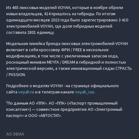
Из 465 люксовых моделей VOYAH, которые в ноябре обрели
новых владельцев, 414 пришлось на гибриды. По итогам
одиннадцати месяцев 2023 года было зарегистрировано 3 410
электромобилей VOYAH, где доля гибридных моделей
составила 2801 единицу.
Модельная линейка бренда люксовых электромобилей VOYAH
включает в себя кроссовер ФРИ / FREE в нескольких
модификациях, в том числе с увеличенным запасом хода,
роскошный минивэн МЕЧТА / DREAM в гибридной и полностью
электрической версиях, а также инновационный седан СТРАСТЬ
/ PASSION.
Подробнее о моделях VOYAH - на странице официального
сайта
voyah.ru
и в телеграм-канале
voyah_rus
.
1
По данным АО «ППК». АО «ППК» («Паспорт промышленный
консалтинг») — совместное предприятие АО «Электронный
паспорт» и ООО «АВТОСТАТ».
АО ЭВИА