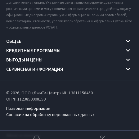
дополнительная опция. Указанные цены являются рекомендованными
розничными ценами и могут отличаться от фактических цен, действующих у
официальных дилеров. Актуальную информацию о наличии автомобилей,
комплектациях, стоимости, условиях приобретения и оформления уточняйте
у официальных дилеров VOYAH.
ОБЩЕЕ
КРЕДИТНЫЕ ПРОГРАММЫ
ВЫГОДЫ И ЦЕНЫ
СЕРВИСНАЯ ИНФОРМАЦИЯ
© 2026, ООО «ДжиТи-Центр» ИНН 3811158450
ОГРН 1123850008150
Правовая информация
Согласие на обработку персональных данных
Работает на технологиях