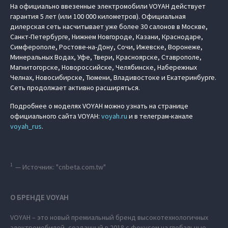
На официально ввезенные электромобили VOYAH действует
гарантия 5 лет (или 100 000 километров). Официальная
дилерская сеть насчитывает уже более 30 салонов в Москве,
Санкт-Петербурге, Нижнем Новгороде, Казани, Краснодаре,
Симферополе, Ростове-на-Дону, Сочи, Ижевске, Воронеже,
Минеральных Водах, Уфе, Твери, Красноярске, Ставрополе,
Магнитогорске, Новороссийске, Челябинске, Набережных
Челнах, Новосибирске, Тюмени, Владивостоке и Екатеринбурге.
Сеть продолжает активно расширяться.
Подробнее о моделях VOYAH можно узнать на странице
официального сайта VOYAH:
voyah.ru
и в телеграм-канале
voyah_rus
.
1
— Источник: "cnbeta.com.tw"
О БРЕНДЕ VOYAH
VOYAH – это новый премиальный бренд высокотехнологичных
электромобилей, созданный в 2018 с фокусом на глобальные