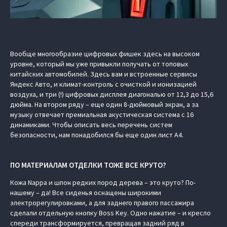
Вообще многообразие цифровых фишек здесь на высоком
уровне, который мы уже привыкли получать от топовых
китайских автомобилей. Здесь вам и встроенные сервисы
Яндекс Авто, и климат-контроль с очисткой и ионизацией
воздуха, и три (!) цифровых дисплея диагональю от 12,3 до 15,6
дюйма. На втором ряду – еще один 8-дюймовый экран, а за
музыку отвечает премиальная акустическая система с 16
динамиками. Чтобы описать весь перечень систем
безопасности, нам понадобился бы еще один лист А4.
ПО МАТЕРИАЛАМ ОТДЕЛКИ ТОЖЕ ВСЕ КРУТО?
Кожа Nappa и шпон редких пород дерева – это круто? По-
нашему – да! Все сиденья оснащены широкими
электрорегулировками, а для заднего правого пассажира
сделали отдельную кнопку Boss Key. Одно нажатие – и кресло
спереди трансформируется, превращая задний ряд в