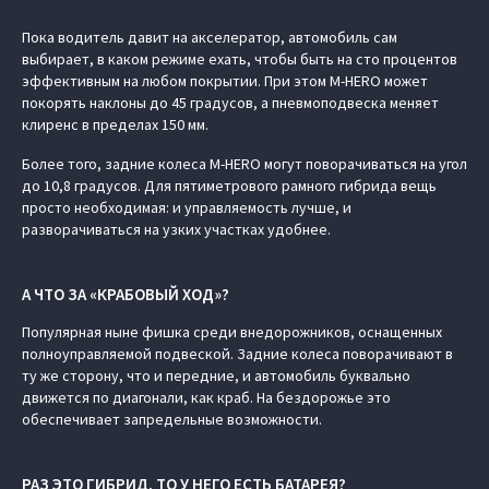
Пока водитель давит на акселератор, автомобиль сам
выбирает, в каком режиме ехать, чтобы быть на сто процентов
эффективным на любом покрытии. При этом M‑HERO может
покорять наклоны до 45 градусов, а пневмоподвеска меняет
клиренс в пределах 150 мм.
Более того, задние колеса M‑HERO могут поворачиваться на угол
до 10,8 градусов. Для пятиметрового рамного гибрида вещь
просто необходимая: и управляемость лучше, и
разворачиваться на узких участках удобнее.
А ЧТО ЗА «КРАБОВЫЙ ХОД»?
Популярная ныне фишка среди внедорожников, оснащенных
полноуправляемой подвеской. Задние колеса поворачивают в
ту же сторону, что и передние, и автомобиль буквально
движется по диагонали, как краб. На бездорожье это
обеспечивает запредельные возможности.
РАЗ ЭТО ГИБРИД, ТО У НЕГО ЕСТЬ БАТАРЕЯ?